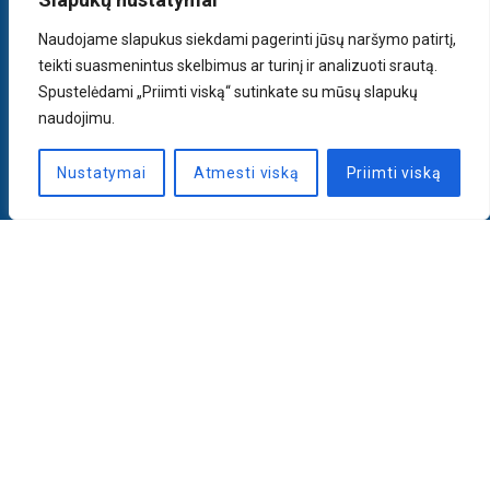
Naudojame slapukus siekdami pagerinti jūsų naršymo patirtį,
teikti suasmenintus skelbimus ar turinį ir analizuoti srautą.
Spustelėdami „Priimti viską“ sutinkate su mūsų slapukų
naudojimu.
Nustatymai
Atmesti viską
Priimti viską
Naujienlaiškis