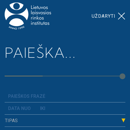
UŽDARYTI
Pagrindinis
>
Šiaulių miesto savivaldybė 2014
PAIEŠKA...
ŠIAULIŲ MIESTO
SAVIVALDYBĖ
2014
TIPAS