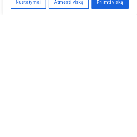
Nustatymai
Atmesti viską
Priimti viską
Naujienlaiškis
PRENUMERUOTI
LLRI