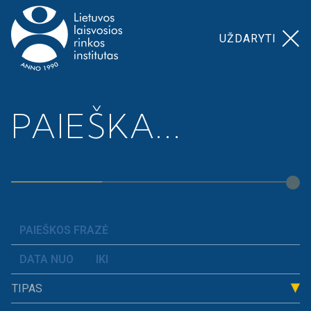
UŽDARYTI
Pagrindinis
>
Širvintų r. savivaldybė 2015
PAIEŠKA...
ŠIRVINTŲ R.
SAVIVALDYBĖ
2015
TIPAS