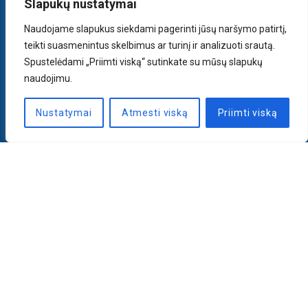
Slapukų nustatymai
Naudojame slapukus siekdami pagerinti jūsų naršymo patirtį,
teikti suasmenintus skelbimus ar turinį ir analizuoti srautą.
Spustelėdami „Priimti viską“ sutinkate su mūsų slapukų
naudojimu.
Nustatymai
Atmesti viską
Priimti viską
Naujienlaiškis