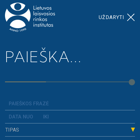
UŽDARYTI
Pagrindinis
>
>
Siūlymai XIX Vyriausybės
PAIEŠKA...
Naujienos
programos projektui ir priemonių planui
TIPAS