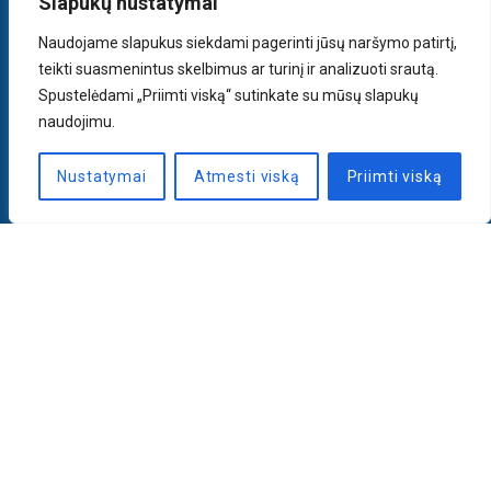
Slapukų nustatymai
Naudojame slapukus siekdami pagerinti jūsų naršymo patirtį,
teikti suasmenintus skelbimus ar turinį ir analizuoti srautą.
Spustelėdami „Priimti viską“ sutinkate su mūsų slapukų
naudojimu.
Nustatymai
Atmesti viską
Priimti viską
Naujienlaiškis