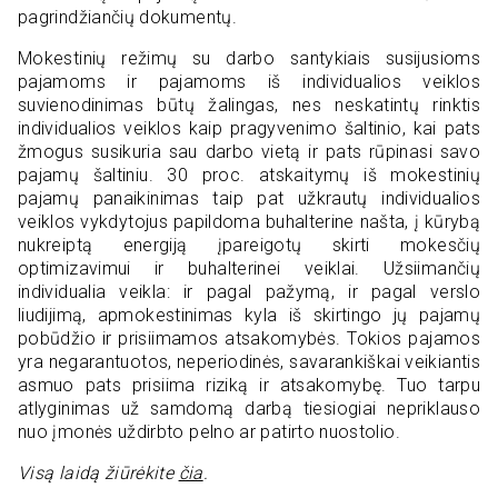
pagrindžiančių dokumentų.
Mokestinių režimų su darbo santykiais susijusioms
pajamoms ir pajamoms iš individualios veiklos
suvienodinimas būtų žalingas, nes neskatintų rinktis
individualios veiklos kaip pragyvenimo šaltinio, kai pats
žmogus susikuria sau darbo vietą ir pats rūpinasi savo
pajamų šaltiniu. 30 proc. atskaitymų iš mokestinių
pajamų panaikinimas taip pat užkrautų individualios
veiklos vykdytojus papildoma buhalterine našta, į kūrybą
nukreiptą energiją įpareigotų skirti mokesčių
optimizavimui ir buhalterinei veiklai. Užsiimančių
individualia veikla: ir pagal pažymą, ir pagal verslo
liudijimą, apmokestinimas kyla iš skirtingo jų pajamų
pobūdžio ir prisiimamos atsakomybės. Tokios pajamos
yra negarantuotos, neperiodinės, savarankiškai veikiantis
asmuo pats prisiima riziką ir atsakomybę. Tuo tarpu
atlyginimas už samdomą darbą tiesiogiai nepriklauso
nuo įmonės uždirbto pelno ar patirto nuostolio.
Visą laidą žiūrėkite
čia
.