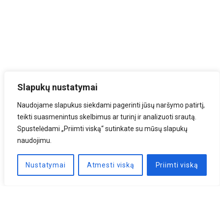
Slapukų nustatymai
Naudojame slapukus siekdami pagerinti jūsų naršymo patirtį,
teikti suasmenintus skelbimus ar turinį ir analizuoti srautą.
Spustelėdami „Priimti viską“ sutinkate su mūsų slapukų
naudojimu.
Nustatymai
Atmesti viską
Priimti viską