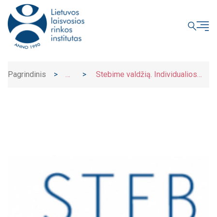
UŽDARYTI
Pagrindinis
>
>
Stebime valdžią. Individualios
Naujienos
veiklos pajamų mokesčio tarifo
pokyčiai