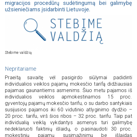
migracijos procedūrų sudėtingumą bei galimybę
užsieniečiams įsidarbinti Lietuvoje.
Stebime valdžią
Nepritariame
Praeitą savaitę vėl pasigirdo siūlymai padidinti
individualios veiklos pajamų mokesčio tarifą didžiausias
pajamas gaunantiems asmenims. Šiuo metu pajamos iš
individualios veiklos apmokestinamos 15 proc.
gyventojų pajamų mokesčio tarifu, o su darbo santykiais
susijusios pajamos iki 60 vidutinio atlyginimo dydžio –
20 proc. tarifu, virš šios ribos – 32 proc. tarifu. Taip pat
individualią veiklą vykdantys asmenys turi galimybę
nedeklaruoti faktinių išlaidų, o pasinaudoti 30 proc.
mokestinių pajamų susimažinimu be išlaidas