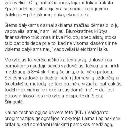
vadovėlius. O jų, pabrėžia mokytojai, ir toliau trūksta.
Ypač sudėtinga situacija yra su socialinio ugdymo
dalykais – pilietiškumu, etika, ekonomika.
Šiems dalykams dažnai skiriama mažiau dėmesio, o jų
vadovėliai atnaujinami lėčiau. Biurokratinės kliūtys,
finansavimo trūkumas ir kvalifikuotų specialistų stoka
taip pat prisideda prie to, kad ne visoms klasėms ir ne
visiems dalykams nauji vadovėliai išleidžiami laiku.
Mokytojus tai verčia ieškoti alternatyvų. „Filosofijos
pamokoms naudoju senus vadovėlius, tačiau turiu rinkti
medžiagą iš 3–4 skirtingų šaltinių, o tai nėra patogu.
Senesni vadovėliai dažnai neturi įdomesnių užduočių ar
šiuolaikiškų metodų, jie taip pat nėra vizualiai patrauklūs,
todėl mokiniams jie nekelia susidomėjimo“, – dalijosi
etikos ir filosofijos mokytoja-ekspertė dr. Sigita
Šilingaitė.
Kauno technologijos universiteto (KTU) Vaižganto
progimnazijos geografijos mokytoja Laima Lapinskienė
pritaria, kad norėdami išaiškinti pamokos medžiagą,