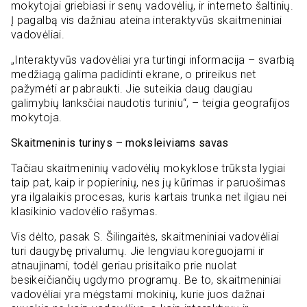
mokytojai griebiasi ir senų vadovėlių, ir interneto šaltinių.
Į pagalbą vis dažniau ateina interaktyvūs skaitmeniniai
vadovėliai.
„Interaktyvūs vadovėliai yra turtingi informacija – svarbią
medžiagą galima padidinti ekrane, o prireikus net
pažymėti ar pabraukti. Jie suteikia daug daugiau
galimybių lanksčiai naudotis turiniu“, – teigia geografijos
mokytoja.
Skaitmeninis turinys – moksleiviams savas
Tačiau skaitmeninių vadovėlių mokyklose trūksta lygiai
taip pat, kaip ir popierinių, nes jų kūrimas ir paruošimas
yra ilgalaikis procesas, kuris kartais trunka net ilgiau nei
klasikinio vadovėlio rašymas.
Vis dėlto, pasak S. Šilingaitės, skaitmeniniai vadovėliai
turi daugybę privalumų. Jie lengviau koreguojami ir
atnaujinami, todėl geriau prisitaiko prie nuolat
besikeičiančių ugdymo programų. Be to, skaitmeniniai
vadovėliai yra mėgstami mokinių, kurie juos dažnai