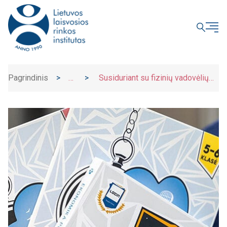
UŽDARYTI
Pagrindinis
>
>
Susiduriant su fizinių vadovėlių
Naujienos
stygiumi – dėmesys krypsta į
skaitmeninius