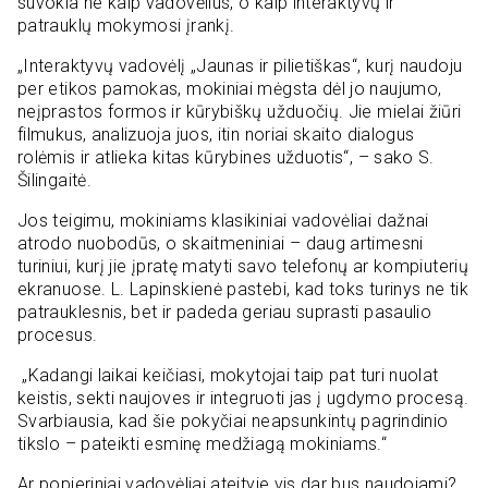
suvokia ne kaip vadovėlius, o kaip interaktyvų ir
patrauklų mokymosi įrankį.
„Interaktyvų vadovėlį „Jaunas ir pilietiškas“, kurį naudoju
per etikos pamokas, mokiniai mėgsta dėl jo naujumo,
neįprastos formos ir kūrybiškų užduočių. Jie mielai žiūri
filmukus, analizuoja juos, itin noriai skaito dialogus
rolėmis ir atlieka kitas kūrybines užduotis“, – sako S.
Šilingaitė.
Jos teigimu, mokiniams klasikiniai vadovėliai dažnai
atrodo nuobodūs, o skaitmeniniai – daug artimesni
turiniui, kurį jie įpratę matyti savo telefonų ar kompiuterių
ekranuose. L. Lapinskienė pastebi, kad toks turinys ne tik
patrauklesnis, bet ir padeda geriau suprasti pasaulio
procesus.
„Kadangi laikai keičiasi, mokytojai taip pat turi nuolat
keistis, sekti naujoves ir integruoti jas į ugdymo procesą.
Svarbiausia, kad šie pokyčiai neapsunkintų pagrindinio
tikslo – pateikti esminę medžiagą mokiniams.“
Ar popieriniai vadovėliai ateityje vis dar bus naudojami?