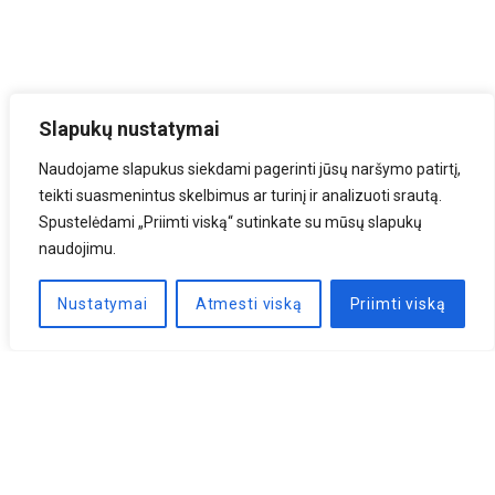
Slapukų nustatymai
Naudojame slapukus siekdami pagerinti jūsų naršymo patirtį,
teikti suasmenintus skelbimus ar turinį ir analizuoti srautą.
Spustelėdami „Priimti viską“ sutinkate su mūsų slapukų
naudojimu.
Nustatymai
Atmesti viską
Priimti viską