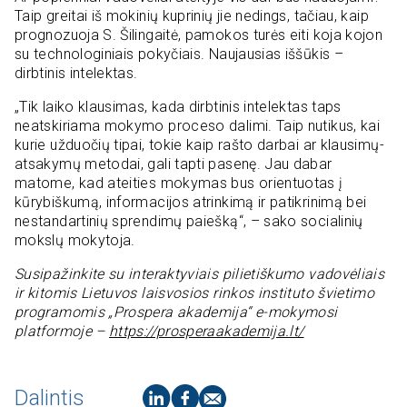
Taip greitai iš mokinių kuprinių jie nedings, tačiau, kaip
prognozuoja S. Šilingaitė, pamokos turės eiti koja kojon
su technologiniais pokyčiais. Naujausias iššūkis –
dirbtinis intelektas.
„Tik laiko klausimas, kada dirbtinis intelektas taps
neatskiriama mokymo proceso dalimi. Taip nutikus, kai
kurie užduočių tipai, tokie kaip rašto darbai ar klausimų-
atsakymų metodai, gali tapti pasenę. Jau dabar
matome, kad ateities mokymas bus orientuotas į
kūrybiškumą, informacijos atrinkimą ir patikrinimą bei
nestandartinių sprendimų paiešką“, – sako socialinių
mokslų mokytoja.
Susipažinkite su interaktyviais pilietiškumo vadovėliais
ir kitomis Lietuvos laisvosios rinkos instituto švietimo
programomis „Prospera akademija“ e-mokymosi
platformoje –
https://prosperaakademija.lt/
Dalintis