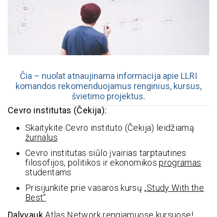
Čia – nuolat atnaujinama informacija apie LLRI
komandos rekomenduojamus renginius, kursus,
švietimo projektus.
Cevro institutas (Čekija):
Skaitykite Cevro instituto (Čekija) leidžiamą
žurnalus
Cevro institutas siūlo įvairias tarptautines
filosofijos, politikos ir ekonomikos
programas
studentams
Prisijunkite prie vasaros kursų
„Study With the
Best“
Dalyvauk
Atlas Network rengiamuose
kursuose!