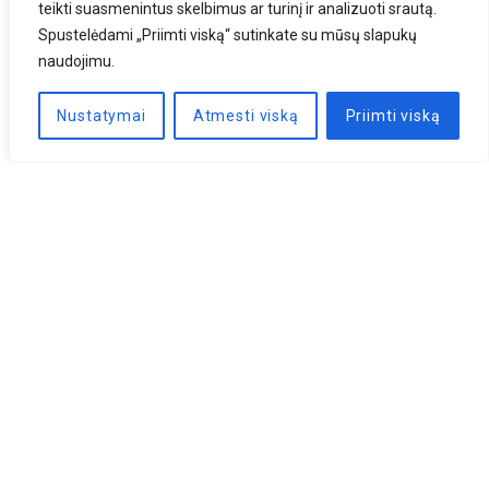
teikti suasmenintus skelbimus ar turinį ir analizuoti srautą.
Spustelėdami „Priimti viską“ sutinkate su mūsų slapukų
naudojimu.
Nustatymai
Atmesti viską
Priimti viską
Naujienlaiškis
PRENUMERUOTI