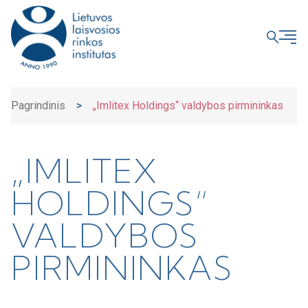
UŽDARYTI
Pagrindinis
>
„Imlitex Holdings“ valdybos pirmininkas
„IMLITEX
HOLDINGS“
VALDYBOS
PIRMININKAS