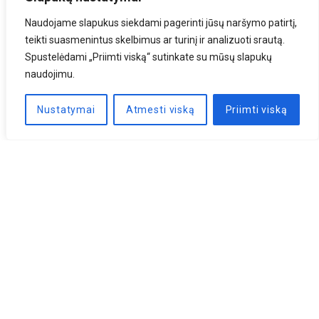
Naudojame slapukus siekdami pagerinti jūsų naršymo patirtį,
teikti suasmenintus skelbimus ar turinį ir analizuoti srautą.
Spustelėdami „Priimti viską“ sutinkate su mūsų slapukų
naudojimu.
Nustatymai
Atmesti viską
Priimti viską
Naujienlaiškis