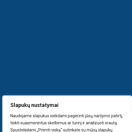
Slapukų nustatymai
Naudojame slapukus siekdami pagerinti jūsų naršymo patirtį,
teikti suasmenintus skelbimus ar turinį ir analizuoti srautą.
Spustelėdami „Priimti viską“ sutinkate su mūsų slapukų