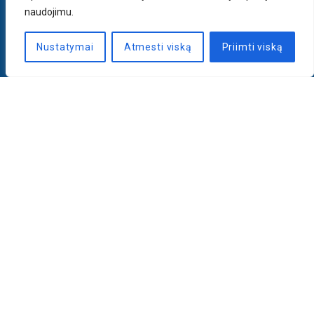
naudojimu.
Nustatymai
Atmesti viską
Priimti viską
Naujienlaiškis
PRENUMERUOTI