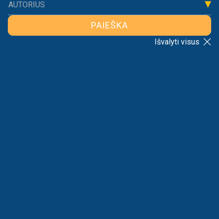
AUTORIUS
PAIEŠKA
RIKIUOTI
VISI
PAGAL
Išvalyti visus
Nėra rezultatų