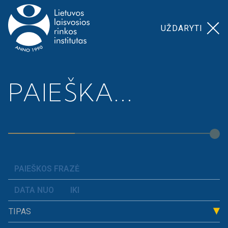
UŽDARYTI
Pagrindinis
>
Švietimo programų vadovė
PAIEŠKA...
ŠVIETIMO
PROGRAMŲ
VADOVĖ
TIPAS