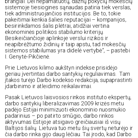
brangiai. Dėl nepamatuotų, dažnų pokyčių mokesčių
sistemoje tiesiogines sąnaudas patiria tiek verslas,
tiek administruojančios institucijos. Be to, tokie
pakeitimai kenkia šalies reputacijai – kompanijos,
besirinkdamos šalis plėtrai, atidžiai vertina
ekonominės politikos stabilumo kriterijų.
Besikeičiančioje aplinkoje verslui rizikos ir
neapibrėžtumo židinių ir taip apstu, tad mokesčių
sistemos stabilumas yra didelė vertybė“, – pastebi
I. Genytė-Pikčienė.
Prie Lietuvos kilimo aukštyn indekse prisidėjo
geriau įvertintas darbo santykių reguliavimas. Tam
įtakos turėjo Darbo kodekso redakcija, supaprastinti
įdarbinimo ir atleidimo reikalavimai.
Pasak Lietuvos laisvosios rinkos instituto ekspertų,
darbo santykių liberalizavimas 2009 krizės metu
padėjo Estijai minimizuoti ekonominio nuosmukio
padarinius – po patirto smūgio, darbo rinkos
aktyvumas Estijoje atsigavo greičiausiai iš visų
Baltijos šalių. Lietuva tuo metu šių svertų neturėjo ir
čia darbo rinka gijo daug lėčiau. Tai įrodo, kad Darbo