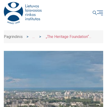
UŽDARYTI
Pagrindinis
>
>
„The Heritage Foundation“
Naujienos
Ekonominės laisvės indekse Lietuva
pakilo į 16 vietą