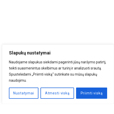
Slapukų nustatymai
Naudojame slapukus siekdami pagerinti jūsų naršymo patirtį,
teikti suasmenintus skelbimus ar turinį ir analizuoti srautą.
Spustelėdami „Priimti viską“ sutinkate su mūsų slapukų
naudojimu.
Nustatymai
Atmesti viską
Priimti viską