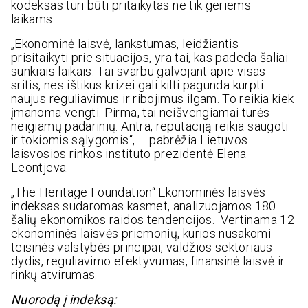
kodeksas turi būti pritaikytas ne tik geriems
laikams.
„Ekonominė laisvė, lankstumas, leidžiantis
prisitaikyti prie situacijos, yra tai, kas padeda šaliai
sunkiais laikais. Tai svarbu galvojant apie visas
sritis, nes ištikus krizei gali kilti pagunda kurpti
naujus reguliavimus ir ribojimus ilgam. To reikia kiek
įmanoma vengti. Pirma, tai neišvengiamai turės
neigiamų padarinių. Antra, reputaciją reikia saugoti
ir tokiomis sąlygomis“, – pabrėžia Lietuvos
laisvosios rinkos instituto prezidentė Elena
Leontjeva.
„The Heritage Foundation“ Ekonominės laisvės
indeksas sudaromas kasmet, analizuojamos 180
šalių ekonomikos raidos tendencijos. Vertinama 12
ekonominės laisvės priemonių, kurios nusakomi
teisinės valstybės principai, valdžios sektoriaus
dydis, reguliavimo efektyvumas, finansinė laisvė ir
rinkų atvirumas.
Nuorodą į indeksą: