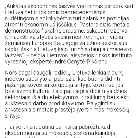
„Aukštas ekonominės laisvės vertinimas parodo, kad
Lietuva net ir tokiomis beprecedentėmis
sudėtingomis aplinkybėmis turi palankias pozicijas
atremti ekonominius iššūkius. Pastaraisiais metais
demonstruota fiskalinė drausmė, sukaupti rezervai,
itin aukšti valstybės skolinimosi reitingai ir viena
žemiausių Europos Sąjungoje valdžios sektoriaus
skolų išskiria Lietuvą kaip turinčią daugiau manevro
laisvės“, – teigia Lietuvos laisvosios rinkos instituto
vyresnioji ekspertė Indrė Genytė-Pikčienė.
Nors pagal daugelį rodiklių Lietuva lenkia vidurkį,
indekso sudarytojai pabrėžia, kad būtina didinti
pažangą kovos su korupcija srityje, kovoti su jos
toleravimo kultūra. Taip pat ragina didinti valdžios
sektoriaus išlaidų efektyvumą ir taiklumą bei siekti
aukštesnio darbo produktyvumo. Palyginti su
ankstesniais metais prastėjo įvertinimas mokesčių
srityje.
„Tai vertinant būtina dar kartą pabrėžti, kad
eksperimentai su mokesčių sistema kainuoja