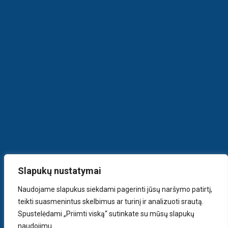
Slapukų nustatymai
Naudojame slapukus siekdami pagerinti jūsų naršymo patirtį,
teikti suasmenintus skelbimus ar turinį ir analizuoti srautą.
Spustelėdami „Priimti viską“ sutinkate su mūsų slapukų
naudojimu.