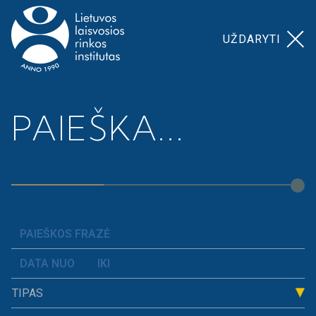
UŽDARYTI
Pagrindinis
>
Naujienos
PAIEŠKA...
NAUJIENOS
TIPAS
RIKIUOTI
VISI
PAGAL