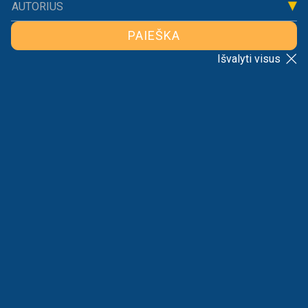
AUTORIUS
PAIEŠKA
Išvalyti visus
ECB TOLIAU MAŽINA PALŪKANAS: INFLIACIJĄ
SLOPINĘS VEIKSNYS GRIMZTA UŽMARŠTIN
2024-12-13
Leonardas Marcinkevičius
Ketvirtadienį Frankfurte susirinkusi Europos
Centrinio Banko (ECB) valdančioji taryba, kaip ir
tikėtasi, trečiame posėdyje iš eilės sumažino
bazines palūkanų normas…