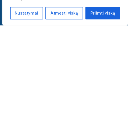
Nustatymai
Atmesti viską
Priimti viską
Naujienlaiškis
PRENUMERUOTI