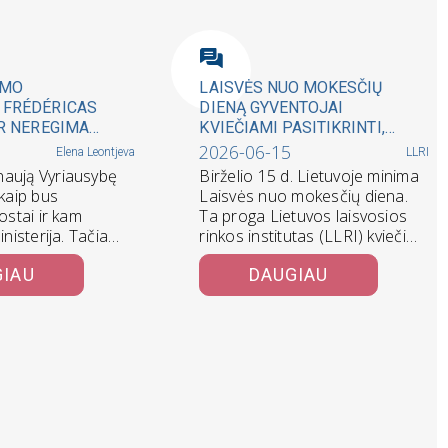
UMO
LAISVĖS NUO MOKESČIŲ
 FRÉDÉRICAS
DIENĄ GYVENTOJAI
IR NEREGIMA
KVIEČIAMI PASITIKRINTI,
KAINA
KIEK MOKESČIŲ SUMOKA IR
2026-06-15
Elena Leontjeva
LLRI
KUR JIE PANAUDOJAMI
aują Vyriausybę
Birželio 15 d. Lietuvoje minima
 kaip bus
Laisvės nuo mokesčių diena.
postai ir kam
Ta proga Lietuvos laisvosios
inisterija. Tačiau
rinkos institutas (LLRI) kviečia
esnis klausimas –
gyventojus pasiskaičiuoti,
GIAU
DAUGIAU
kiek…