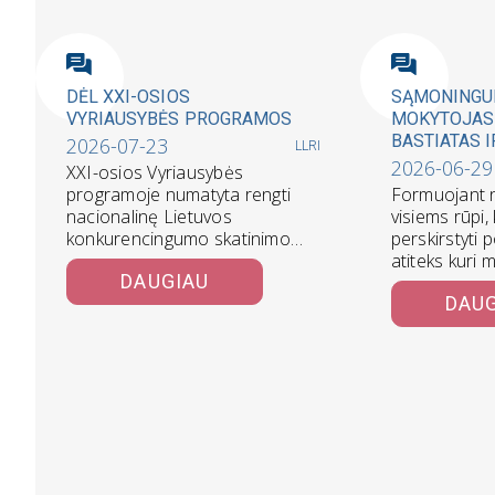
DĖL XXI-OSIOS
SĄMONING
VYRIAUSYBĖS PROGRAMOS
MOKYTOJAS
BASTIATAS 
2026-07-23
LLRI
POLITIKOS 
2026-06-29
XXI-osios Vyriausybės
programoje numatyta rengti
Formuojant n
nacionalinę Lietuvos
visiems rūpi,
konkurencingumo skatinimo
perskirstyti 
strategiją, tačiau dalis
atiteks kuri m
DAUGIAU
programos nuostatų tikslui
žymiai svarb
DAU
didinti konkurencingumą
ar…
prieštarauja.
Konkurencingumas kyla…