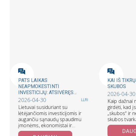
PATS LAIKAS
KAI IŠ TIKR
NEAPMOKESTINTI
SKUBOS
INVESTICIJŲ: ATSIVĖRĘS
2026-04-30
„PENSIJŲ LANGAS“ LEIDŽIA
2026-04-30
LLRI
Kaip dažnai
VEIKTI DABAR
Lietuvai susiduriant su
girdėti, kad 
lėtėjančiomis investicijomis ir
„skubos“ ir n
augančiu sąnaudų spaudimu
skubos tvark
įmonėms, ekonomistai ir
kad šitaip sk
DAU
verslo atstovai sutaria –
priskaldoma