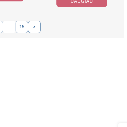
DAUGIAU
…
15
>