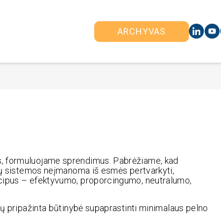
ARCHYVAS
s, formuluojame sprendimus. Pabrėžiame, kad
čių sistemos neįmanoma iš esmės pertvarkyti,
ncipus – efektyvumo, proporcingumo, neutralumo,
tų pripažinta būtinybė supaprastinti minimalaus pelno