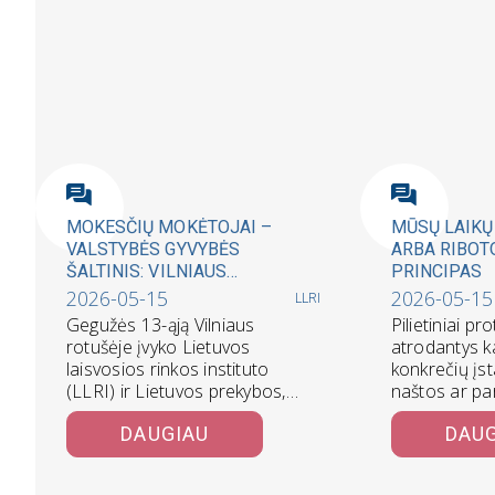
MOKESČIŲ MOKĖTOJAI –
MŪSŲ LAIKŲ
VALSTYBĖS GYVYBĖS
ARBA RIBOT
ŠALTINIS: VILNIAUS
PRINCIPAS
ROTUŠĖJE ĮTEIKTI
2026-05-15
2026-05-15
LLRI
APDOVANOJIMAI
Gegužės 13-ąją Vilniaus
Pilietiniai pro
rotušėje įvyko Lietuvos
atrodantys k
laisvosios rinkos instituto
konkrečių įs
(LLRI) ir Lietuvos prekybos,
naštos ar pa
pramonės ir amatų rūmų
savo šerdyje 
DAUGIAU
DAU
asociacijos (LPPARA)
fundamentalų
surengtos…