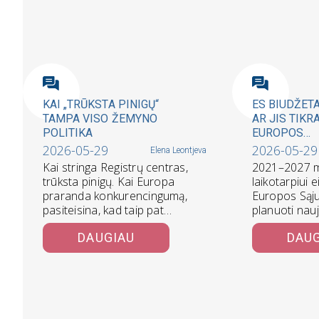
KAI „TRŪKSTA PINIGŲ“
ES BIUDŽET
TAMPA VISO ŽEMYNO
AR JIS TIKR
POLITIKA
EUROPOS
KONKURENC
2026-05-29
2026-05-29
Elena Leontjeva
Kai stringa Registrų centras,
2021–2027 m
trūksta pinigų. Kai Europa
laikotarpiui e
praranda konkurencingumą,
Europos Sąju
pasiteisina, kad taip pat
planuoti nau
trūksta pinigų. Skiriasi tik
metų biudžetą
DAUGIAU
DAU
mastelis: vienur…
išlaidų…