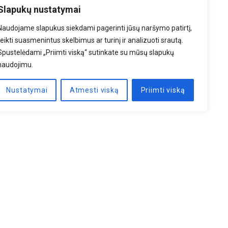
Slapukų nustatymai
Naudojame slapukus siekdami pagerinti jūsų naršymo patirtį,
teikti suasmenintus skelbimus ar turinį ir analizuoti srautą.
Spustelėdami „Priimti viską“ sutinkate su mūsų slapukų
naudojimu.
Nustatymai
Atmesti viską
Priimti viską
PRENUMERUOTI
Palaukite...