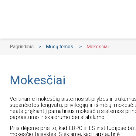
Pagrindinis
>
Mūsų temos
>
Mokesčiai
Mokesčiai
Vertiname mokesčių sistemos stiprybes ir trūkumu
supančiotos lengvatų, privilegijų ir išimčių, mokes
neatsigręžiant į pamatinius mokesčių sistemos pri
paprastumo ir skaidrumo bei stabilumo.
Prisidėjome prie to, kad EBPO ir ES institucijose bū
mokesčio taisykles. Siekiame, kad tarptautinė…