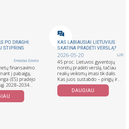
AS PO DRAGHI:
KAS LABIAUSIAI LIETUVIUS
AI STIPRINS
SKATINA PRADĖTI VERSLĄ?
2026-05-20
LLRI
INGUMĄ?
Ernestas Einoris
45 proc. Lietuvos gyventojų
etų finansavimo
norėtų pradėti verslą, tačiau
inant į pabaigą,
realių veiksmų imasi tik dalis.
nga (ES) pradėjo
Kas juos sustabdo – pinigų ir
jąjį 2028–2034
laiko…
DAUGIAU
. Šis pajamų ir
GIAU