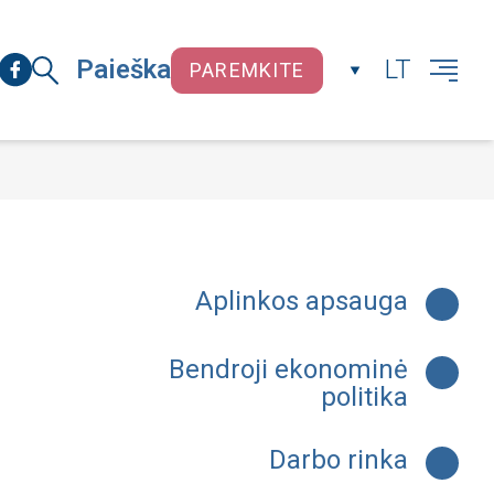
Paieška
LT
PAREMKITE
UŽDARYTI
Aplinkos apsauga
Bendroji ekonominė
politika
Darbo rinka