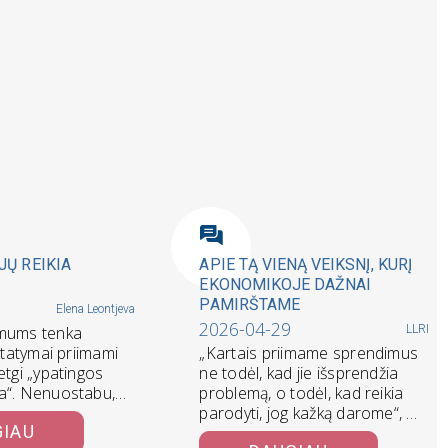
ŲJŲ REIKIA
APIE TĄ VIENĄ VEIKSNĮ, KURĮ
EKONOMIKOJE DAŽNAI
PAMIRŠTAME
Elena Leontjeva
2026-04-29
 mums tenka
LLRI
įstatymai priimami
„Kartais priimame sprendimus
etgi „ypatingos
ne todėl, kad jie išsprendžia
a“. Nenuostabu,
problemą, o todėl, kad reikia
ubant, neretai
parodyti, jog kažką darome“, –
GIAU
…
laidoje sako…