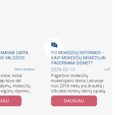
 MAGNA CARTA,
PO MOKESČIŲ REFORMOS –
OS VALDŽIOS
KAIP MOKESČIŲ MOKĖTOJAI
PAGERBIAMI ŠIEMET?
2026-05-13
Elena Leontjeva
LLRI
testai, viešai
Pagarbos mokesčių
aip kova dėl
mokėtojams diena Lietuvoje
tatymų, mokesčių
nuo 2018 metų yra įtraukta į
reigūnų skyrimo,
oficialiai minimų dienų sąrašą.
slepia
Tačiau šiemet ji pasitinkama
GIAU
DAUGIAU
 ilgesį: kad…
naujomis…