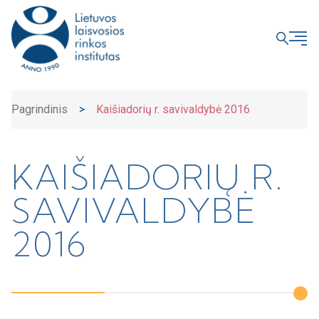
UŽDARYTI
Pagrindinis
>
Kaišiadorių r. savivaldybė 2016
KAIŠIADORIŲ R.
SAVIVALDYBĖ
2016