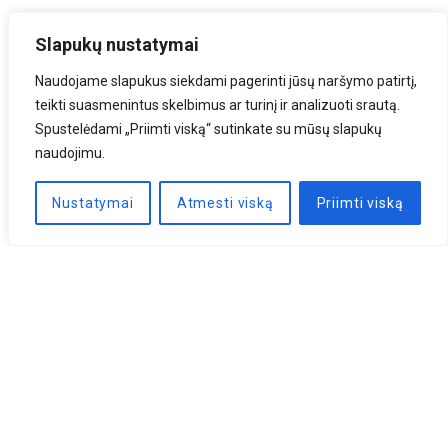
Slapukų nustatymai
Naudojame slapukus siekdami pagerinti jūsų naršymo patirtį,
teikti suasmenintus skelbimus ar turinį ir analizuoti srautą.
Spustelėdami „Priimti viską“ sutinkate su mūsų slapukų
naudojimu.
Nustatymai
Atmesti viską
Priimti viską
Naujienlaiškis