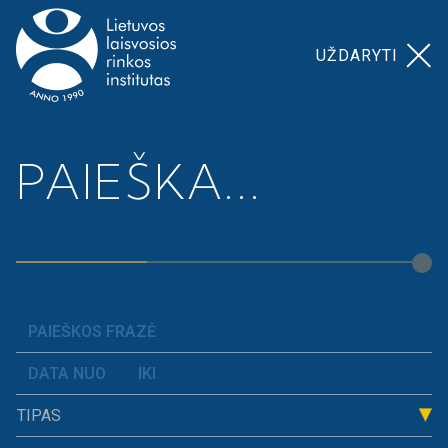
UŽDARYTI
Pagrindinis
>
Kelmės r. savivaldybė 2016
PAIEŠKA...
KELMĖS R.
SAVIVALDYBĖ
2016
TIPAS