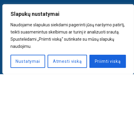
Slapukų nustatymai
Naudojame slapukus siekdami pagerinti jūsų naršymo patirtį,
teikti suasmenintus skelbimus ar turinį ir analizuoti srautą.
Spustelėdami „Priimti viską“ sutinkate su mūsų slapukų
naudojimu.
Nustatymai
Atmesti viską
Priimti viską
Naujienlaiškis