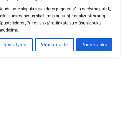
Naudojame slapukus siekdami pagerinti jūsų naršymo patirtį,
teikti suasmenintus skelbimus ar turinį ir analizuoti srautą.
Spustelėdami „Priimti viską“ sutinkate su mūsų slapukų
naudojimu.
Nustatymai
Atmesti viską
Priimti viską
PRENUMERUOTI