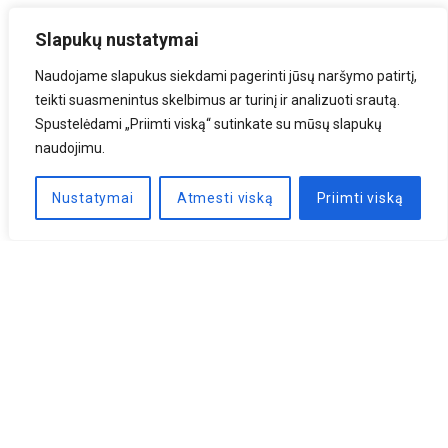
Slapukų nustatymai
Naudojame slapukus siekdami pagerinti jūsų naršymo patirtį,
teikti suasmenintus skelbimus ar turinį ir analizuoti srautą.
Spustelėdami „Priimti viską“ sutinkate su mūsų slapukų
naudojimu.
Nustatymai
Atmesti viską
Priimti viską
Naujienlaiškis