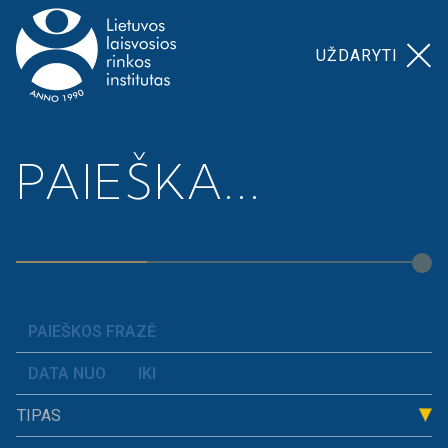
UŽDARYTI
Pagrindinis
>
Ukmergės r. savivaldybė 2019 m.
PAIEŠKA...
UKMERGĖS R.
SAVIVALDYBĖ
2019 M.
TIPAS