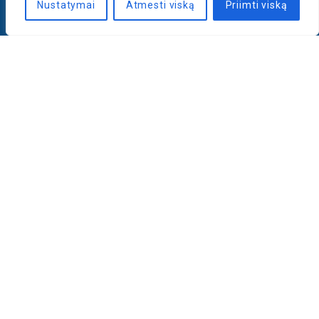
Nustatymai
Atmesti viską
Priimti viską
Naujienlaiškis
PRENUMERUOTI
LLRI