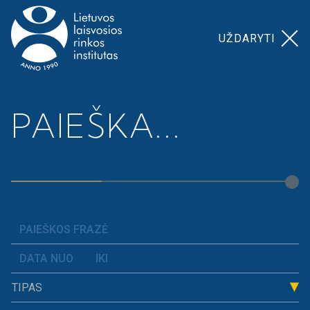
UŽDARYTI
Pagrindinis
>
>
Vadovėlis „Jaunas ir
PAIEŠKA...
Naujienos
pilietiškas“ keliauja po Lietuvą
TIPAS