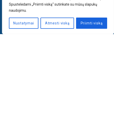
Spustelėdami „Priimti viską“ sutinkate su mūsų slapukų
naudojimu.
Nustatymai
Atmesti viską
Priimti viską
Naujienlaiškis
PRENUMERUOTI