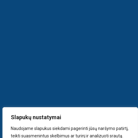
Slapukų nustatymai
Naudojame slapukus siekdami pagerinti jūsų naršymo patirtį,
teikti suasmenintus skelbimus ar turinį ir analizuoti srautą.