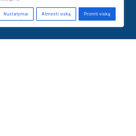
Nustatymai
Atmesti viską
Priimti viską
PRENUMERUOTI
iatyvos
Susisiekite