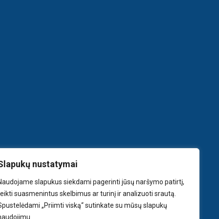
Slapukų nustatymai
Naudojame slapukus siekdami pagerinti jūsų naršymo patirtį,
teikti suasmenintus skelbimus ar turinį ir analizuoti srautą.
Spustelėdami „Priimti viską“ sutinkate su mūsų slapukų
naudojimu.