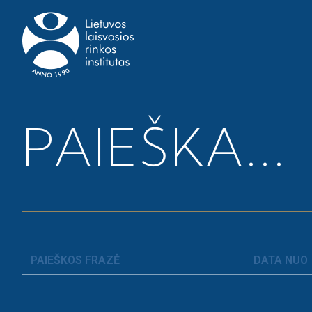
Pagrindinis
>
Metinės veiklos ataskaitos
PAIEŠKA...
METINĖS V
Atsisiųskite:
> LLRI 2024 m. veiklos ataskaita