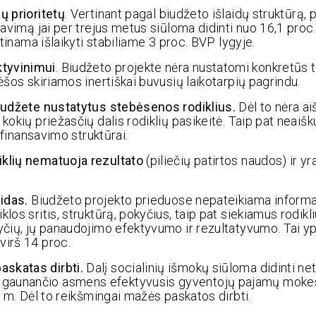
ų prioritetų
. Vertinant pagal biudžeto išlaidų struktūrą, p
avimą jai per trejus metus siūloma didinti nuo 16,1 proc. 
etinama išlaikyti stabiliame 3 proc. BVP lygyje.
ktyvinimui
. Biudžeto projekte nėra nustatomi konkretūs t
ėšos skiriamos inertiškai buvusių laikotarpių pagrindu.
 biudžete nustatytus stebėsenos rodiklius.
Dėl to nėra ai
kokių priežasčių dalis rodiklių pasikeitė. Taip pat neaišk
 finansavimo struktūrai.
iklių nematuoja rezultato
(piliečių patirtos naudos) ir yra
aidas.
Biudžeto projekto prieduose nepateikiama informa
os sritis, struktūrą, pokyčius, taip pat siekiamus rodikli
kyčių, jų panaudojimo efektyvumo ir rezultatyvumo. Tai y
virš 14 proc.
askatas dirbti.
Dalį socialinių išmokų siūloma didinti ne
) gaunančio asmens efektyvusis gyventojų pajamų mok
5 m. Dėl to reikšmingai mažės paskatos dirbti.