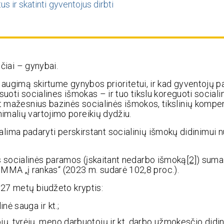
us ir skatinti gyventojus dirbti
ičiai – gynybai.
 augimą skirtume gynybos prioritetui, ir kad gyventojų 
suoti socialines išmokas – ir tuo tikslu koreguoti social
t mažesnius bazinės socialinės išmokos, tikslinių kompe
imalių vartojimo poreikių dydžiu.
i galima padaryti perskirstant socialinių išmokų didinimui
 socialinės paramos (įskaitant nedarbo išmoką
[2]
) suma
MMA „į rankas“ (2023 m. sudarė 102,8 proc.).
027 metų biudžeto kryptis:
nė sauga ir kt.;
ų, tyrėjų, meno darbuotojų ir kt. darbo užmokesčio didi