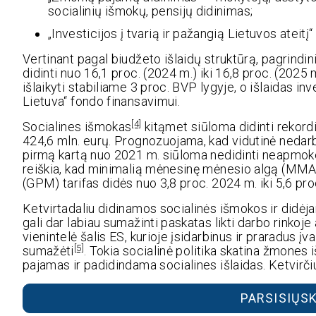
socialinių išmokų, pensijų didinimas;
„Investicijos į tvarią ir pažangią Lietuvos ateit
Vertinant pagal biudžeto išlaidų struktūrą, pagrindin
didinti nuo 16,1 proc. (2024 m.) iki 16,8 proc. (2025
išlaikyti stabiliame 3 proc. BVP lygyje, o išlaidas 
Lietuva“ fondo finansavimui.
[4]
Socialines išmokas
kitąmet siūloma didinti rekor
424,6 mln. eurų. Prognozuojama, kad vidutinė nedarbo
pirmą kartą nuo 2021 m. siūloma nedidinti neapmok
reiškia, kad minimalią mėnesinę mėnesio algą (MM
(GPM) tarifas didės nuo 3,8 proc. 2024 m. iki 5,6 pr
Ketvirtadaliu didinamos socialinės išmokos ir did
gali dar labiau sumažinti paskatas likti darbo rinkoje
vienintelė šalis ES, kurioje įsidarbinus ir praradus į
[5]
sumažėti
. Tokia socialinė politika skatina žmones
pajamas ir padidindama socialines išlaidas. Ketvirč
PARSISIŲSK