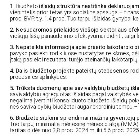
1. Biudžeto
išlaidų struktūra neatitinka deklaruojam
vienintelis prioritetas yra socialinė apsauga – finans
proc. BVP, t.y. 1,4 proc. Tuo tarpu išlaidas gynybai k
2. Nesudaromos prielaidos viešojo sektoriaus efe
viešųjų lėšų panaudojimo efektyvumui didinti, taigi l
3. Nepateikta informacija apie praeito laikotarpio
pavyko pasiekti rodikliuose nustatytas reikšmes, dėl 
įtaką pasiekti rezultatai turėjo ateinančių laikotarpių
4. Dalis biudžeto projekte pateiktų stebėsenos rod
procesines aplinkybes.
5. Trūksta duomenų apie savivaldybių biudžetų išl
savivaldybių agreguotas išlaidas pagal valstybės veikl
negalima įvertinti konsoliduoto biudžeto išlaidų po
nes savivaldybių biudžetai auga rekordiniu tempu – 
6. Biudžete siūlomi sprendimai mažina gyventojų p
Tuo tarpu, minimalią mėnesinę mėnesio algą (MMA
tarifas didės nuo 3,8 proc. 2024 m. iki 5,6 proc. 202