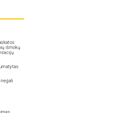
paskatos
inių išmokų
nsacijų
 numatytas
 negali
nimas;