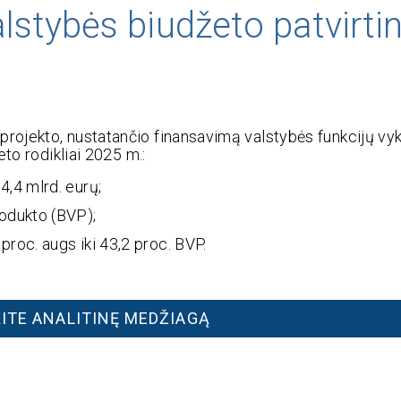
stybės biudžeto patvirti
rojekto, nustatančio finansavimą valstybės funkcijų vy
to rodikliai 2025 m.:
4,4 mlrd. eurų;
rodukto (BVP);
proc. augs iki 43,2 proc. BVP.
ITE ANALITINĘ MEDŽIAGĄ