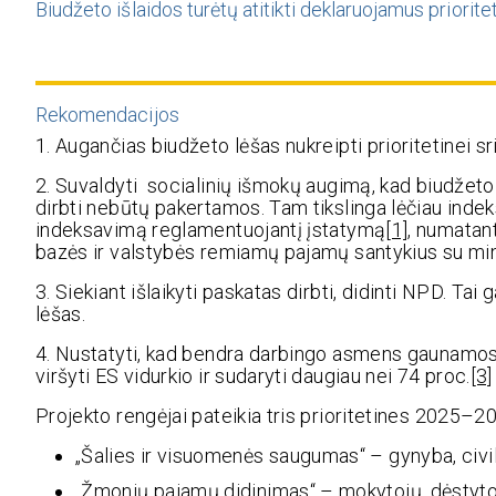
Biudžeto išlaidos turėtų atitikti deklaruojamus prioritet
Rekomendacijos
1. Augančias biudžeto lėšas nukreipti prioritetinei sr
2. Suvaldyti socialinių išmokų augimą, kad biudžeto
dirbti nebūtų pakertamos. Tam tikslinga lėčiau indek
indeksavimą reglamentuojantį įstatymą
[1]
, numatan
bazės ir valstybės remiamų pajamų santykius su min
3. Siekiant išlaikyti paskatas dirbti, didinti NPD. Ta
lėšas.
4. Nustatyti, kad bendra darbingo asmens gaunamos
viršyti ES vidurkio ir sudaryti daugiau nei 74 proc.
[3]
Projekto rengėjai pateikia tris prioritetines 2025–2
„Šalies ir visuomenės saugumas“ – gynyba, civili
„Žmonių pajamų didinimas“ – mokytojų, dėstytoj