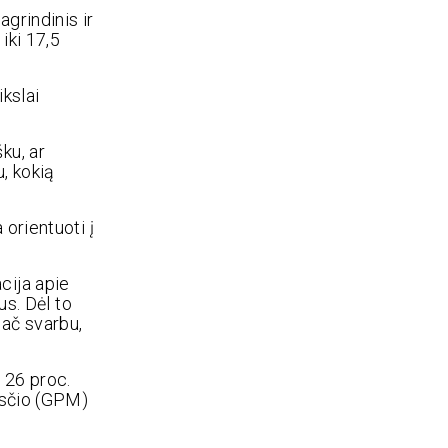
agrindinis ir
iki 17,5
ikslai
šku, ar
u, kokią
 orientuoti į
cija apie
us. Dėl to
pač svarbu,
t 26 proc.
esčio (GPM)