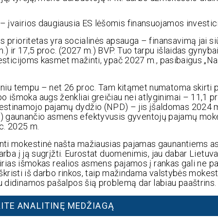
į“ – įvairios daugiausia ES lėšomis finansuojamos investici
is prioritetas yra socialinės apsauga – finansavimą jai s
 m.) ir 17,5 proc. (2027 m.) BVP. Tuo tarpu išlaidas gynyb
investicijoms kasmet mažinti, ypač 2027 m., pasibaigus „N
diniu tempu – net 26 proc. Tam kitąmet numatoma skirti 
 išmoka augs ženkliai greičiau nei atlyginimai – 11,1 pr
estinamojo pajamų dydžio (NPD) – jis įšaldomas 2024 m.
A) gaunančio asmens efektyvusis gyventojų pajamų mok
oc. 2025 m.
ėjanti mokestinė našta mažiausias pajamas gaunantiems 
 arba į ją sugrįžti. Eurostat duomenimis, jau dabar Lietuva
vairias išmokas realios asmens pajamos į rankas gali ne pa
 iškristi iš darbo rinkos, taip mažindama valstybės mokes
iu didinamos pašalpos šią problemą dar labiau paaštrins.
ITE ANALITINĘ MEDŽIAGĄ