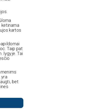
jos.
iūloma
ai ketinama
aujos kartos
papildomai
oc. Taip pat
 lygyje. Tai
esčio
asmenims
 yra
augti, bet
tines