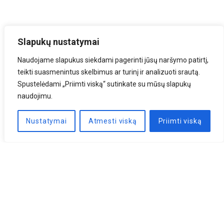
Slapukų nustatymai
Naudojame slapukus siekdami pagerinti jūsų naršymo patirtį,
teikti suasmenintus skelbimus ar turinį ir analizuoti srautą.
Spustelėdami „Priimti viską“ sutinkate su mūsų slapukų
naudojimu.
Nustatymai
Atmesti viską
Priimti viską