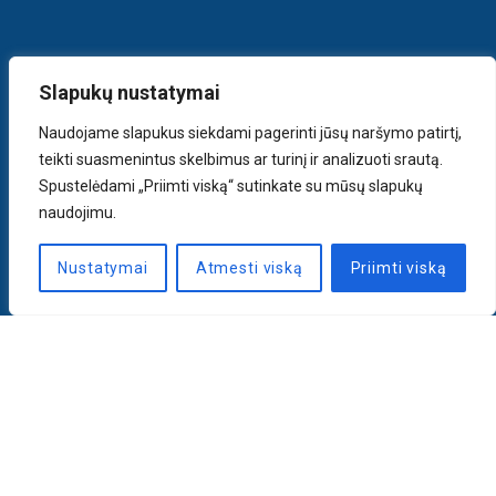
Slapukų nustatymai
Naudojame slapukus siekdami pagerinti jūsų naršymo patirtį,
teikti suasmenintus skelbimus ar turinį ir analizuoti srautą.
Spustelėdami „Priimti viską“ sutinkate su mūsų slapukų
naudojimu.
Nustatymai
Atmesti viską
Priimti viską