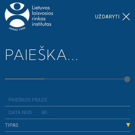
UŽDARYTI
Pagrindinis
>
Kelmės r. savivaldybė 2018 m.
PAIEŠKA...
KELMĖS R.
SAVIVALDYBĖ
2018 M.
TIPAS