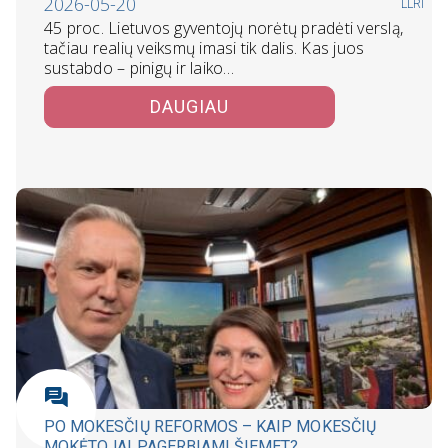
2026-05-20
LLRI
45 proc. Lietuvos gyventojų norėtų pradėti verslą,
tačiau realių veiksmų imasi tik dalis. Kas juos
sustabdo – pinigų ir laiko…
DAUGIAU
PO MOKESČIŲ REFORMOS – KAIP MOKESČIŲ
MOKĖTOJAI PAGERBIAMI ŠIEMET?