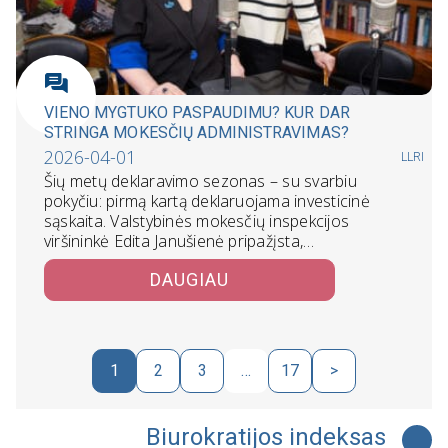
VIENO MYGTUKO PASPAUDIMU? KUR DAR
STRINGA MOKESČIŲ ADMINISTRAVIMAS?
2026-04-01
LLRI
Šių metų deklaravimo sezonas – su svarbiu
pokyčiu: pirmą kartą deklaruojama investicinė
sąskaita. Valstybinės mokesčių inspekcijos
viršininkė Edita Janušienė pripažįsta,…
DAUGIAU
1
2
3
…
17
>
Biurokratijos indeksas