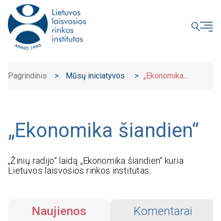
UŽDARYTI
Pagrindinis
>
Mūsų iniciatyvos
>
„Ekonomika
šiandien“
„Ekonomika šiandien“
„Žinių radijo“ laidą „Ekonomika šiandien“ kuria
Lietuvos laisvosios rinkos institutas.
Naujienos
Komentarai