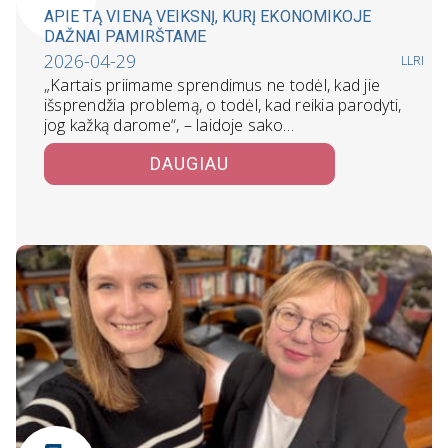
APIE TĄ VIENĄ VEIKSNĮ, KURĮ EKONOMIKOJE
DAŽNAI PAMIRŠTAME
2026-04-29
LLRI
„Kartais priimame sprendimus ne todėl, kad jie
išsprendžia problemą, o todėl, kad reikia parodyti,
jog kažką darome“, – laidoje sako…
DAUGIAU