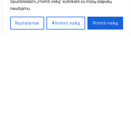
Spustelėdami „Priimti viską“ sutinkate su mūsų slapukų
naudojimu.
Nustatymai
Atmesti viską
Priimti viską
Naujienlaiškis
PRENUMERUOTI