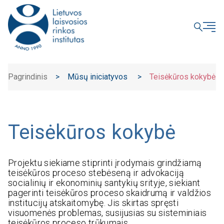
UŽDARYTI
Pagrindinis
>
Mūsų iniciatyvos
>
Teisėkūros kokybė
Teisėkūros kokybė
Projektu siekiame stiprinti įrodymais grindžiamą
teisėkūros proceso stebėseną ir advokaciją
socialinių ir ekonominių santykių srityje, siekiant
pagerinti teisėkūros proceso skaidrumą ir valdžios
institucijų atskaitomybę. Jis skirtas spręsti
visuomenės problemas, susijusias su sisteminiais
teisėkūros proceso trūkumais.