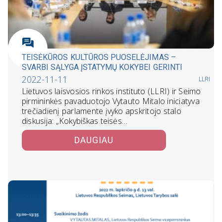
TEISĖKŪROS KULTŪROS PUOSELĖJIMAS –
SVARBI SĄLYGA ĮSTATYMŲ KOKYBEI GERINTI
2022-11-11
LLRI
Lietuvos laisvosios rinkos instituto (LLRI) ir Seimo
pirmininkės pavaduotojo Vytauto Mitalo iniciatyva
trečiadienį parlamente įvyko apskritojo stalo
diskusija: „Kokybiškas teisės…
DAUGIAU