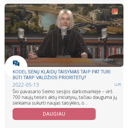
KODĖL SENŲ KLAIDŲ TAISYMAS TAIP PAT TURI
BŪTI TARP VALDŽIOS PRIORITETŲ?
2022-05-13
LLRI
Šio pavasario Seimo sesijos darbotvarkėje – virš
700 naujų teisės aktų iniciatyvų, tačiau dauguma jų
siekiama sukurti naujas taisykles, o…
DAUGIAU