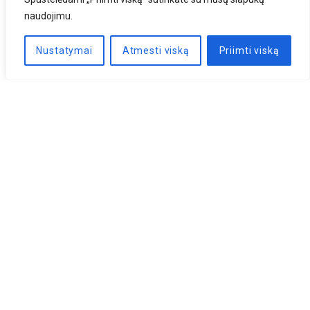
naudojimu.
Nustatymai
Atmesti viską
Priimti viską
Naujienlaiškis
PRENUMERUOTI