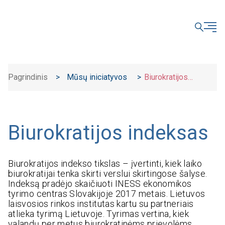
UŽDARYTI
Pagrindinis
>
Mūsų iniciatyvos
>
Biurokratijos
indeksas
Biurokratijos indeksas
Biurokratijos indekso tikslas – įvertinti, kiek laiko
biurokratijai tenka skirti verslui skirtingose šalyse.
Indeksą pradėjo skaičiuoti INESS ekonomikos
tyrimo centras Slovakijoje 2017 metais. Lietuvos
laisvosios rinkos institutas kartu su partneriais
atlieka tyrimą Lietuvoje. Tyrimas vertina, kiek
valandų per metus biurokratinėms prievolėms