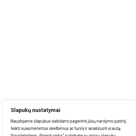
Slapukų nustatymai
Naudojame slapukus siekdami pagerinti jūsų naršymo patirtį,
teikti suasmenintus skelbimus ar turinį ir analizuoti srautą.
Spustelėdami „Priimti viską“ sutinkate su mūsų slapukų