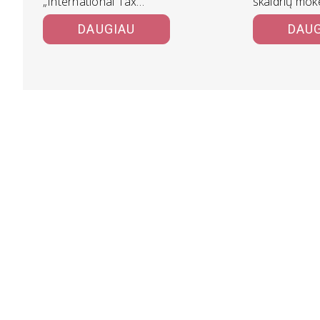
„International Tax
skaidrių moke
Competitiveness Index 2020“
iš būtinų žin
DAUGIAU
DAU
rodo, kad palankiausia yra
Estijos mokesčių sistema.
Antroje…