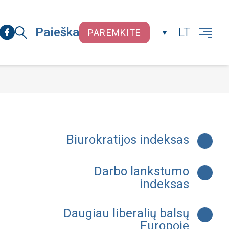
Paieška
LT
PAREMKITE
UŽDARYTI
Biurokratijos indeksas
Darbo lankstumo
indeksas
Daugiau liberalių balsų
Europoje