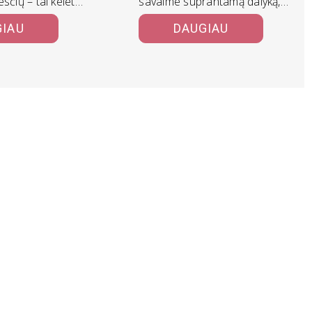
sčių – tai keletas
savaime suprantamą dalyką,
gsnių, kuriuos…
šiandien pavojai yra paaštrėję
GIAU
DAUGIAU
ne…