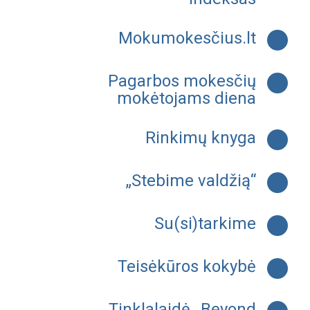
Mokumokesčius.lt
Pagarbos mokesčių
mokėtojams diena
Rinkimų knyga
„Stebime valdžią“
Su(si)tarkime
Teisėkūros kokybė
Tinklalaidė „Beyond