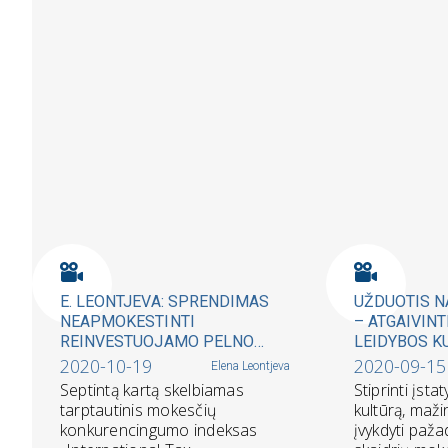
E. LEONTJEVA: SPRENDIMAS
UŽDUOTIS N
NEAPMOKESTINTI
– ATGAIVINT
REINVESTUOJAMO PELNO
LEIDYBOS K
BŪTŲ NAUDINGAS VISAI
VALDŽIOS P
2020-10-19
2020-09-15
Elena Leontjeva
LIETUVAI
ŽMOGUMI
Septintą kartą skelbiamas
Stiprinti įst
tarptautinis mokesčių
kultūrą, mažin
konkurencingumo indeksas
įvykdyti paža