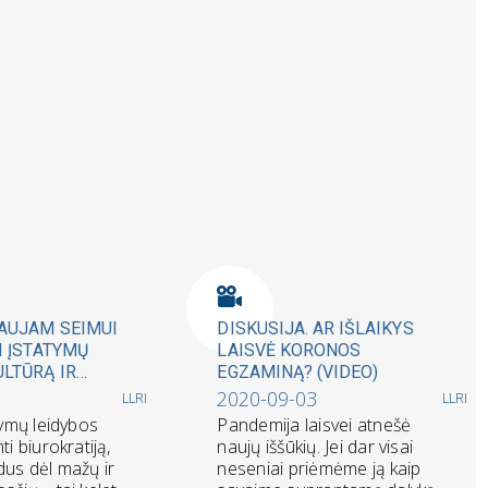
AUJAM SEIMUI
DISKUSIJA. AR IŠLAIKYS
I ĮSTATYMŲ
LAISVĖ KORONOS
ULTŪRĄ IR
EGZAMINĄ? (VIDEO)
ASITIKĖJIMĄ
2020-09-03
LLRI
LLRI
atymų leidybos
Pandemija laisvei atnešė
ti biurokratiją,
naujų iššūkių. Jei dar visai
dus dėl mažų ir
neseniai priėmėme ją kaip