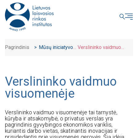
UŽDARYTI
Pagrindinis
>
Mūsų iniciatyvos
Verslininko vaidmuo
>
visuomenėje
Verslininko vaidmuo
visuomenėje
Verslininko vaidmuo visuomenėje tai tarnystė,
kūryba ir atsakomybė, o privatus verslas yra
pagrindinis gyvybingos ekonomikos variklis,
kuriantis darbo vietas, skatinantis inovacijas ir
prisidedantis prie visuomenės gerovės. Šią idėją