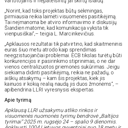
vartotojams ir nepateisintų jai skirtų išlaidų.
„Norint, kad toks projektas būtų sėkmingas,
pirmiausia reikia laimėti visuomenės pasitikėjimą.
Tai neįmanoma be atviro informavimo ir diskusijų.
Šiandien matome, kad komunikacija vyksta tik
vienpusiškai“,– teigia L. Marcinkevičius.
„Apklausos rezultatai tik patvirtino, kad skaitmeninis
euras šiuo metu atrodo kaip sprendimas
neegzistuojančiai problemai. ECB tikslas turėtų būti
konkurencijos ir pasirinkimo stiprinimas, o ne dar
vienos centralizuotos priemonės sukūrimas. Jeigu
siekiama didinti pasitikėjimą, reikia ne pažadų, o
aiškių atsakymų – kam šis projektas, kiek jis
kainuos ir kokią realią naudą jis duos žmonėms“, –
apibendrina LLRI vyresnysis ekspertas.
Apie tyrimą
Apklausą LLRI užsakymu atliko rinkos ir
visuomenės nuomonės tyrimų bendrovė „Baltijos
tyrimai“ 2025 m. rugsėjo 24 – spalio 9 dienomis.
Apklausti 1004 Lietuvos gyventojai nuo 18 metų ir