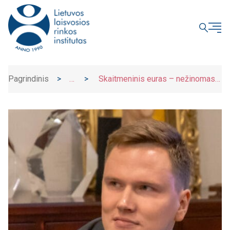
UŽDARYTI
Pagrindinis
>
>
Skaitmeninis euras – nežinomas,
Naujienos
bet jau kuriamas: ką mano Lietuvos
gyventojai?