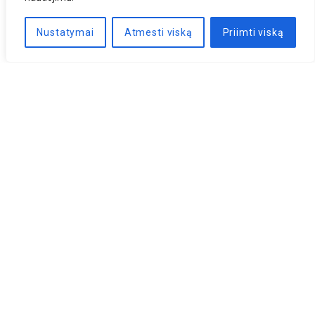
Nustatymai
Atmesti viską
Priimti viską
Naujienlaiškis
PRENUMERUOTI