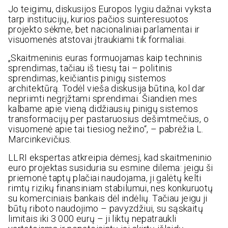
Jo teigimu, diskusijos Europos lygiu dažnai vyksta
tarp institucijų, kurios pačios suinteresuotos
projekto sėkme, bet nacionaliniai parlamentai ir
visuomenės atstovai įtraukiami tik formaliai.
„Skaitmeninis euras formuojamas kaip techninis
sprendimas, tačiau iš tiesų tai – politinis
sprendimas, keičiantis pinigų sistemos
architektūrą. Todėl vieša diskusija būtina, kol dar
nepriimti negrįžtami sprendimai. Šiandien mes
kalbame apie vieną didžiausių pinigų sistemos
transformacijų per pastaruosius dešimtmečius, o
visuomenė apie tai tiesiog nežino“, – pabrėžia L.
Marcinkevičius.
LLRI ekspertas atkreipia dėmesį, kad skaitmeninio
euro projektas susiduria su esmine dilema: jeigu ši
priemonė taptų plačiai naudojama, ji galėtų kelti
rimtų rizikų finansiniam stabilumui, nes konkuruotų
su komerciniais bankais dėl indėlių. Tačiau jeigu ji
būtų riboto naudojimo – pavyzdžiui, su sąskaitų
limitais iki 3 000 eurų – ji liktų nepatraukli