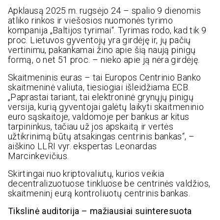
Apklausą 2025 m. rugsėjo 24 – spalio 9 dienomis
atliko rinkos ir viešosios nuomonės tyrimo
kompanija „Baltijos tyrimai“. Tyrimas rodo, kad tik 9
proc. Lietuvos gyventojų yra girdėję ir, jų pačių
vertinimu, pakankamai žino apie šią naują pinigų
formą, o net 51 proc. – nieko apie ją nėra girdėję.
Skaitmeninis euras – tai Europos Centrinio Banko
skaitmeninė valiuta, tiesiogiai išleidžiama ECB.
„Paprastai tariant, tai elektroninė grynųjų pinigų
versija, kurią gyventojai galėtų laikyti skaitmeninio
euro sąskaitoje, valdomoje per bankus ar kitus
tarpininkus, tačiau už jos apskaitą ir vertės
užtikrinimą būtų atsakingas centrinis bankas“, –
aiškino LLRI vyr. ekspertas Leonardas
Marcinkevičius.
Skirtingai nuo kriptovaliutų, kurios veikia
decentralizuotuose tinkluose be centrinės valdžios,
skaitmeninį eurą kontroliuotų centrinis bankas.
Tikslinė auditorija – mažiausiai suinteresuota