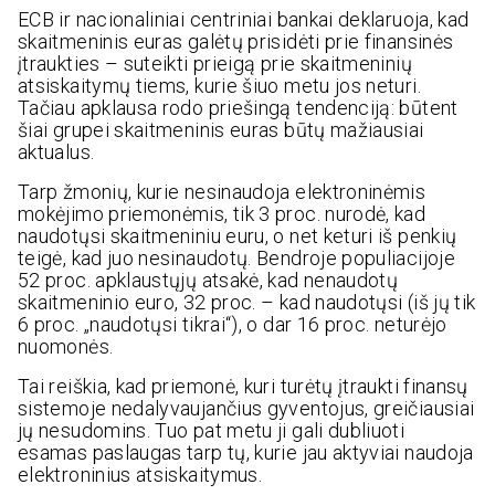
ECB ir nacionaliniai centriniai bankai deklaruoja, kad
skaitmeninis euras galėtų prisidėti prie finansinės
įtraukties – suteikti prieigą prie skaitmeninių
atsiskaitymų tiems, kurie šiuo metu jos neturi.
Tačiau apklausa rodo priešingą tendenciją: būtent
šiai grupei skaitmeninis euras būtų mažiausiai
aktualus.
Tarp žmonių, kurie nesinaudoja elektroninėmis
mokėjimo priemonėmis, tik 3 proc. nurodė, kad
naudotųsi skaitmeniniu euru, o net keturi iš penkių
teigė, kad juo nesinaudotų. Bendroje populiacijoje
52 proc. apklaustųjų atsakė, kad nenaudotų
skaitmeninio euro, 32 proc. – kad naudotųsi (iš jų tik
6 proc. „naudotųsi tikrai“), o dar 16 proc. neturėjo
nuomonės.
Tai reiškia, kad priemonė, kuri turėtų įtraukti finansų
sistemoje nedalyvaujančius gyventojus, greičiausiai
jų nesudomins. Tuo pat metu ji gali dubliuoti
esamas paslaugas tarp tų, kurie jau aktyviai naudoja
elektroninius atsiskaitymus.