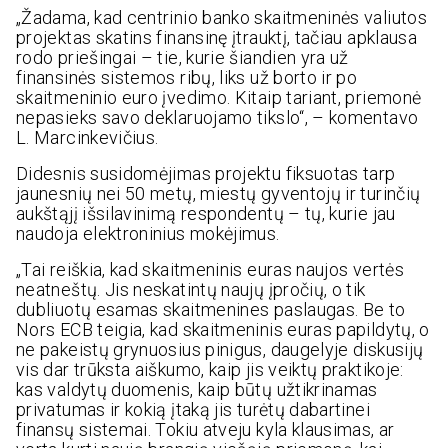
„Žadama, kad centrinio banko skaitmeninės valiutos
projektas skatins finansinę įtrauktį, tačiau apklausa
rodo priešingai – tie, kurie šiandien yra už
finansinės sistemos ribų, liks už borto ir po
skaitmeninio euro įvedimo. Kitaip tariant, priemonė
nepasieks savo deklaruojamo tikslo“, – komentavo
L. Marcinkevičius.
Didesnis susidomėjimas projektu fiksuotas tarp
jaunesnių nei 50 metų, miestų gyventojų ir turinčių
aukštąjį išsilavinimą respondentų – tų, kurie jau
naudoja elektroninius mokėjimus.
„Tai reiškia, kad skaitmeninis euras naujos vertės
neatneštų. Jis neskatintų naujų įpročių, o tik
dubliuotų esamas skaitmenines paslaugas. Be to
Nors ECB teigia, kad skaitmeninis euras papildytų, o
ne pakeistų grynuosius pinigus, daugelyje diskusijų
vis dar trūksta aiškumo, kaip jis veiktų praktikoje:
kas valdytų duomenis, kaip būtų užtikrinamas
privatumas ir kokią įtaką jis turėtų dabartinei
finansų sistemai. Tokiu atveju kyla klausimas, ar