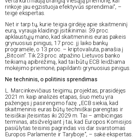
verta kurti naują brangią viešąją priemonę, kai
rinkoje jau egzistuoja efektyvūs sprendimai“, –
teigė ekspertas.
Net ir tarp tų, kurie teigia girdėję apie skaitmeninį
eurą, vyrauja klaidingi įsitikinimai. 39 proc.
apklaustųjų mano, kad skaitmeninis euras pakeis
grynuosius pinigus, 17 proc. jį laiko bankų
programėle, o 13 proc. – kriptovaliuta, panašia į
„Bitcoin“. Tik 23 proc. atpažino Lietuvos banko
teikiamą apibrėžimą, kad tai būtų ECB leidžiama
mokėjimo priemonė, papildanti grynuosius pinigus.
Ne techninis, o politinis sprendimas
L. Marcinkevičiaus teigimu, projektas, prasidėjęs
2021 m. kaip analizės etapas, šiuo metu yra
pažengęs į pasirengimo fazę. „ECB siekia, kad
skaitmeninis euras būtų techniškai parengtas ir
teisiškai įteisintas iki 2029 m. Tai – ambicingas
terminas, atsižvelgiant į tai, kad Europos Komisijos
pasiūlytas teisinis pagrindas vis dar svarstomas
Europos Parlamente ir Taryboje“, – sakė ekspertas.