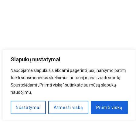
Slapukų nustatymai
Naudojame slapukus siekdami pagerinti jūsų naršymo patirtį,
teikti suasmenintus skelbimus ar turinį ir analizuoti srautą.
Spustelėdami „Priimti viską“ sutinkate su mūsų slapukų
naudojimu.
Nustatymai
Atmesti viską
Priimti viską