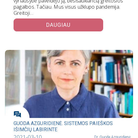
vyriausybė paveldėjo ją, besišaukiančią greitosios
pagalbos. Tačiau. Mus visus užklupo pandemija.
Greitoji…
DAUGIAU
GUODA AZGURIDIENĖ. SISTEMOS PAIEŠKOS
IŠIMČIŲ LABIRINTE
2021-03-10
Dr. Guoda Azguridienė