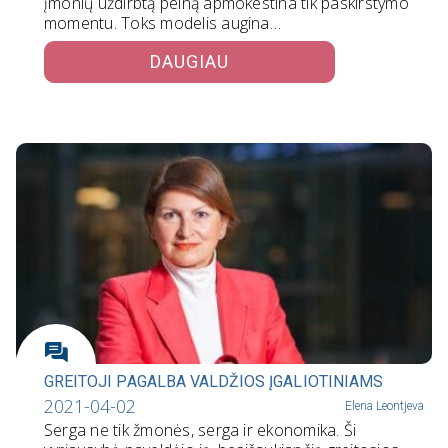
įmonių uždirbtą pelną apmokestina tik paskirstymo
momentu. Toks modelis augina…
DAUGIAU
GREITOJI PAGALBA VALDŽIOS ĮGALIOTINIAMS
2021-04-02
Elena Leontjeva
Serga ne tik žmonės, serga ir ekonomika. Ši