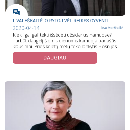
I. VALEŠKAITĖ. O RYTOJ VĖL REIKĖS GYVENTI
2020-04-14
Ieva Valeškaitė
Kiek ilgai gali tekti išsėdėti užsidarius namuose?
Turbūt daugelį šiomis dienomis kamuoja panašūs
klausimai. Prieš keletą metų teko lankytis Bosnijos…
DAUGIAU