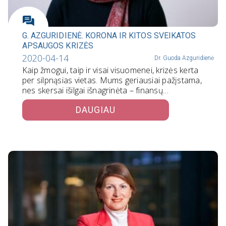
G. AZGURIDIENĖ. KORONA IR KITOS SVEIKATOS
APSAUGOS KRIZĖS
2020-04-14
Dr. Guoda Azguridienė
Kaip žmogui, taip ir visai visuomenei, krizės kerta
per silpnąsias vietas. Mums geriausiai pažįstama,
nes skersai išilgai išnagrinėta – finansų…
DAUGIAU