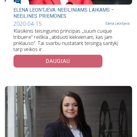
ELENA LEONTJEVA. NEEILINIAMS LAIKAMS –
NEEILINĖS PRIEMONĖS
2020-04-15
Elena Leontjeva
Klasikinis teisingumo principas „suum cuique
tribuere“ reiškia „atiduoti kiekvienam, kas jam
priklauso“. Tai svarbu nustatant teisingą santykį
tarp veikos ir…
DAUGIAU