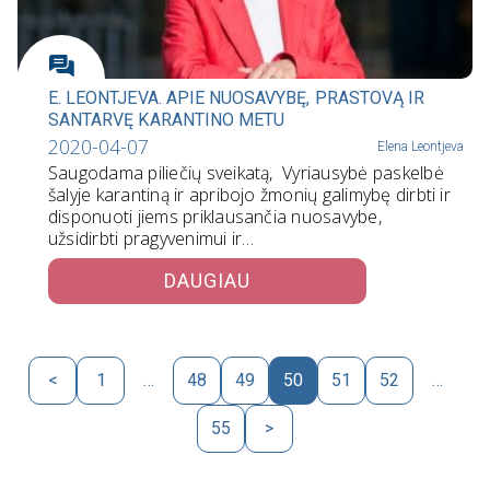
E. LEONTJEVA. APIE NUOSAVYBĘ, PRASTOVĄ IR
SANTARVĘ KARANTINO METU
2020-04-07
Elena Leontjeva
Saugodama piliečių sveikatą, Vyriausybė paskelbė
šalyje karantiną ir apribojo žmonių galimybę dirbti ir
disponuoti jiems priklausančia nuosavybe,
užsidirbti pragyvenimui ir…
DAUGIAU
<
1
…
48
49
50
51
52
…
55
>