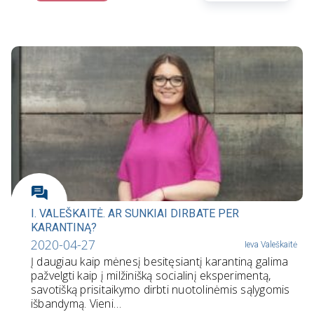
I. VALEŠKAITĖ. AR SUNKIAI DIRBATE PER
KARANTINĄ?
2020-04-27
Ieva Valeškaitė
Į daugiau kaip mėnesį besitęsiantį karantiną galima
pažvelgti kaip į milžinišką socialinį eksperimentą,
savotišką prisitaikymo dirbti nuotolinėmis sąlygomis
išbandymą. Vieni…