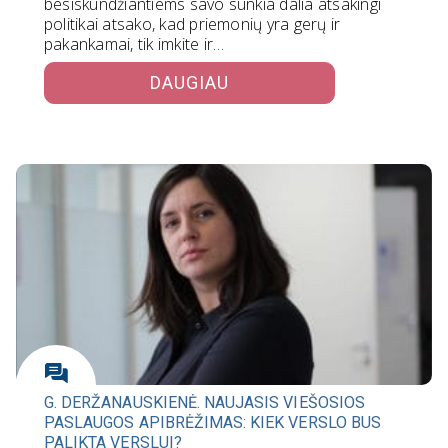
besiskundžiantiems savo sunkia dalia atsakingi
politikai atsako, kad priemonių yra gerų ir
pakankamai, tik imkite ir…
DAUGIAU
G. DERŽANAUSKIENĖ. NAUJASIS VIEŠOSIOS
PASLAUGOS APIBRĖŽIMAS: KIEK VERSLO BUS
PALIKTA VERSLUI?