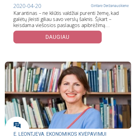
2020-04-20
Gintarė Deržanauskienė
Karantinas – ne kliūtis valdžiai purenti žemę, kad
galėtų įleisti giliau savo verslų šaknis. Šįkart –
keisdama viešosios paslaugos apibrėžimą.…
DAUGIAU
E. LEONTJEVA. EKONOMIKOS KVĖPAVIMUI