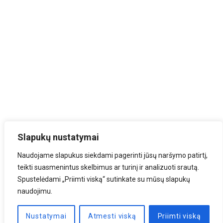
Slapukų nustatymai
Naudojame slapukus siekdami pagerinti jūsų naršymo patirtį,
teikti suasmenintus skelbimus ar turinį ir analizuoti srautą.
Spustelėdami „Priimti viską“ sutinkate su mūsų slapukų
naudojimu.
Nustatymai
Atmesti viską
Priimti viską