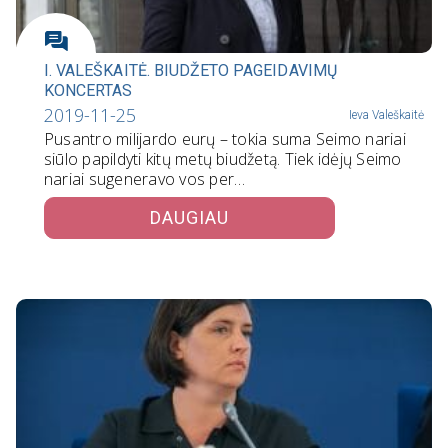
I. VALEŠKAITĖ. BIUDŽETO PAGEIDAVIMŲ
KONCERTAS
2019-11-25
Ieva Valeškaitė
Pusantro milijardo eurų – tokia suma Seimo nariai
siūlo papildyti kitų metų biudžetą. Tiek idėjų Seimo
nariai sugeneravo vos per…
DAUGIAU