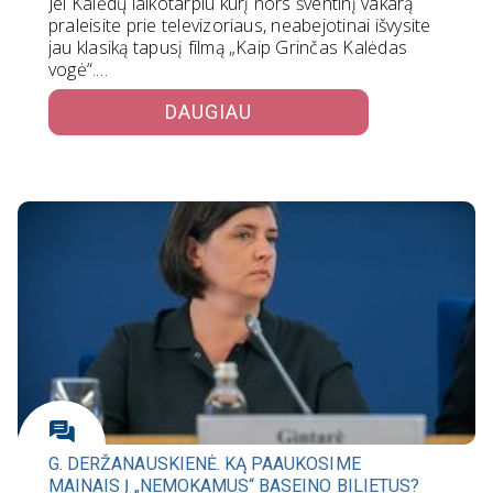
Jei Kalėdų laikotarpiu kurį nors šventinį vakarą
praleisite prie televizoriaus, neabejotinai išvysite
jau klasiką tapusį filmą „Kaip Grinčas Kalėdas
vogė“.…
DAUGIAU
G. DERŽANAUSKIENĖ. KĄ PAAUKOSIME
MAINAIS Į „NEMOKAMUS“ BASEINO BILIETUS?