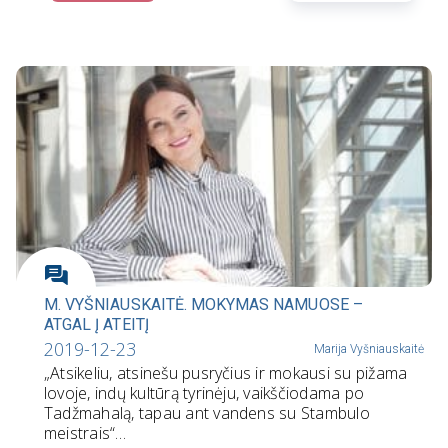
M. VYŠNIAUSKAITĖ. MOKYMAS NAMUOSE –
ATGAL Į ATEITĮ
2019-12-23
Marija Vyšniauskaitė
„Atsikeliu, atsinešu pusryčius ir mokausi su pižama
lovoje, indų kultūrą tyrinėju, vaikščiodama po
Tadžmahalą, tapau ant vandens su Stambulo
meistrais“…