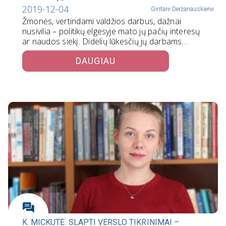
2019-12-04
Gintarė Deržanauskienė
Žmonės, vertindami valdžios darbus, dažnai
nusivilia – politikų elgesyje mato jų pačių interesų
ar naudos siekį. Didelių lūkesčių jų darbams…
DAUGIAU
K. MICKUTĖ. SLAPTI VERSLO TIKRINIMAI –