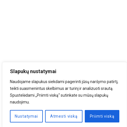
Slapukų nustatymai
Naudojame slapukus siekdami pagerinti jūsų naršymo patirtį,
teikti suasmenintus skelbimus ar turinį ir analizuoti srautą.
Spustelėdami „Priimti viską“ sutinkate su mūsų slapukų
naudojimu.
Nustatymai
Atmesti viską
Priimti viską