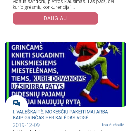
vidaus sandorių plėtros klausimas. Tas pats, dėl
kurio grėsmių konkurencijai,…
DAUGIAU
I. VALEŠKAITĖ. MOKESČIŲ PAKEITIMAI ARBA
KAIP GRINČAS PER KALĖDAS VOGĖ
2019-12-09
Ieva Valeškaitė