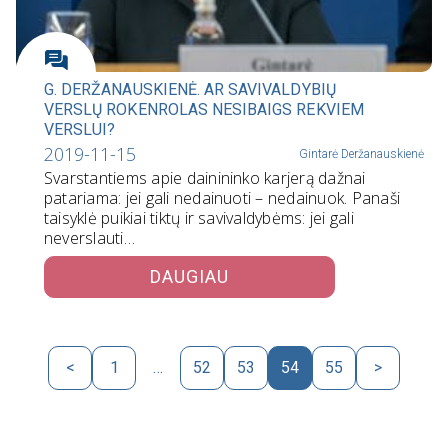
G. DERŽANAUSKIENĖ. AR SAVIVALDYBIŲ
VERSLŲ ROKENROLAS NESIBAIGS REKVIEM
VERSLUI?
2019-11-15
Gintarė Deržanauskienė
Svarstantiems apie dainininko karjerą dažnai
patariama: jei gali nedainuoti – nedainuok. Panaši
taisyklė puikiai tiktų ir savivaldybėms: jei gali
neverslauti…
DAUGIAU
<
1
…
52
53
54
55
>