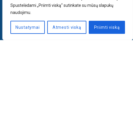
Spustelėdami „Priimti viską“ sutinkate su mūsų slapukų
naudojimu.
Nustatymai
Atmesti viską
Priimti viską
Naujienlaiškis
PRENUMERUOTI