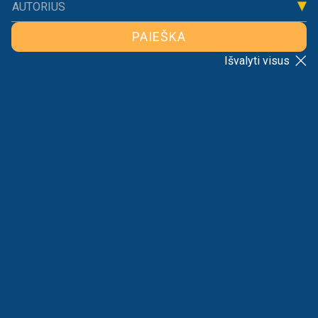
AUTORIUS
PAIEŠKA
Išvalyti visus
Tinklalaidė „Beyond Economics And Back“
DAUGIAU