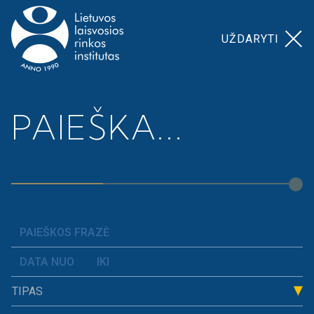
UŽDARYTI
Pagrindinis
>
Mūsų iniciatyvos
PAIEŠKA...
MŪSŲ
INICIATYVOS
TIPAS