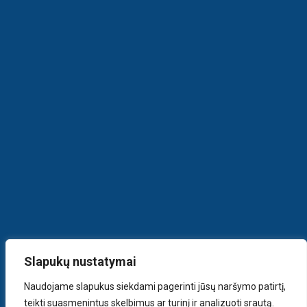
Slapukų nustatymai
Naudojame slapukus siekdami pagerinti jūsų naršymo patirtį,
teikti suasmenintus skelbimus ar turinį ir analizuoti srautą.