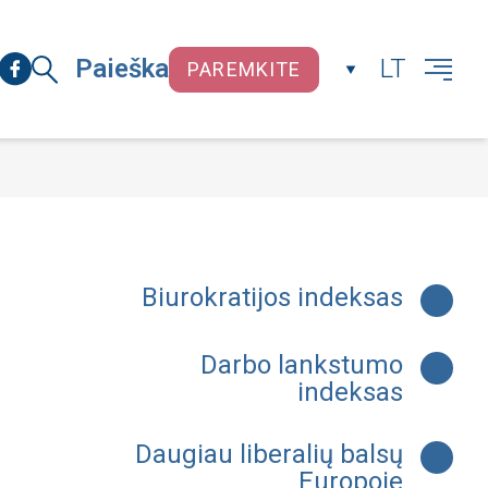
Paieška
LT
PAREMKITE
UŽDARYTI
Biurokratijos indeksas
Darbo lankstumo
indeksas
Daugiau liberalių balsų
Europoje