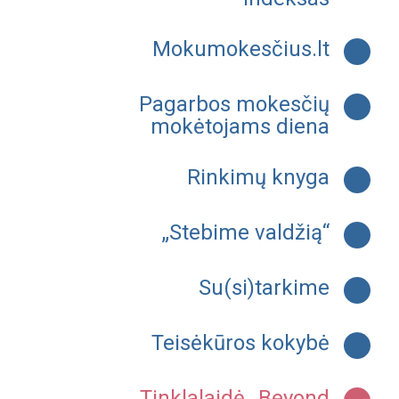
Mokumokesčius.lt
Pagarbos mokesčių
mokėtojams diena
Rinkimų knyga
„Stebime valdžią“
Su(si)tarkime
Teisėkūros kokybė
Tinklalaidė „Beyond