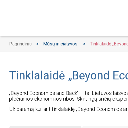
Pagrindinis
>
Mūsų iniciatyvos
>
Tinklalaidė „Beyo
Tinklalaidė „Beyond E
„
Beyond Economics and Back“
– tai Lietuvos laisvos
plečiamos ekonomikos ribos. Skirtingų sričių eksper
Už paramą kuriant tinklalaidę
„
Beyond Economics a