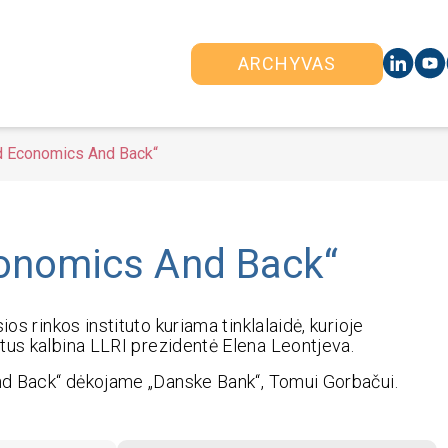
ARCHYVAS
nd Economics And Back“
conomics And Back“
ios rinkos instituto kuriama tinklalaidė, kurioje
tus kalbina LLRI prezidentė Elena Leontjeva.
nd Back
“ dėkojame „
Danske Bank“
, Tomui Gorbačui.