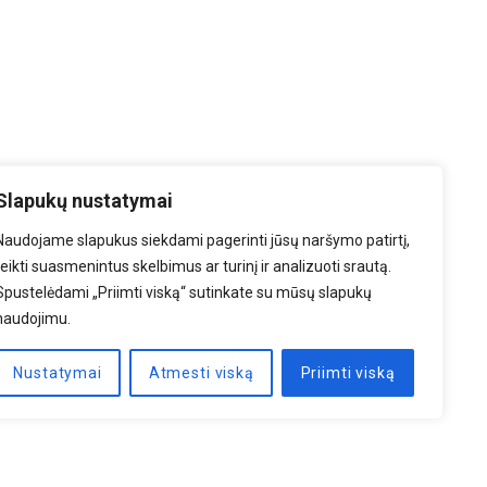
Slapukų nustatymai
Naudojame slapukus siekdami pagerinti jūsų naršymo patirtį,
teikti suasmenintus skelbimus ar turinį ir analizuoti srautą.
Spustelėdami „Priimti viską“ sutinkate su mūsų slapukų
naudojimu.
Nustatymai
Atmesti viską
Priimti viską