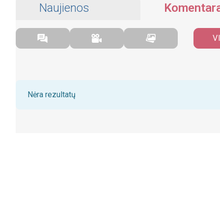
Naujienos
Komentara
V
Nėra rezultatų