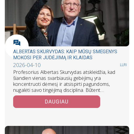
ALBERTAS SKURVYDAS: KAIP MŪSŲ SMEGENYS
MOKOSI PER JUDĖJIMĄ IR KLAIDAS
2026-04-10
LLRI
Profesorius Albertas Skurvydas atskleidžia, kad
šiandien vienas svarbiausių gebėjimų yra
koncentruoti dėmesį ir atsispirti pagundoms,
nugalėti savo tingėjimą disciplina. Būtent…
DAUGIAU