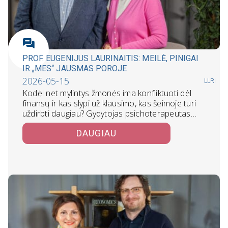
PROF. EUGENIJUS LAURINAITIS: MEILĖ, PINIGAI
IR „MES“ JAUSMAS POROJE
2026-05-15
LLRI
Kodėl net mylintys žmonės ima konfliktuoti dėl
finansų ir kas slypi už klausimo, kas šeimoje turi
uždirbti daugiau? Gydytojas psichoterapeutas…
DAUGIAU