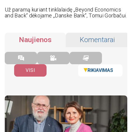
Už paramą kuriant tinklalaidę
„
Beyond Economics
and Back
“ dėkojame „
Danske Bank“
, Tomui Gorbačui.
Naujienos
Komentarai
RIKIAVIMAS
VISI