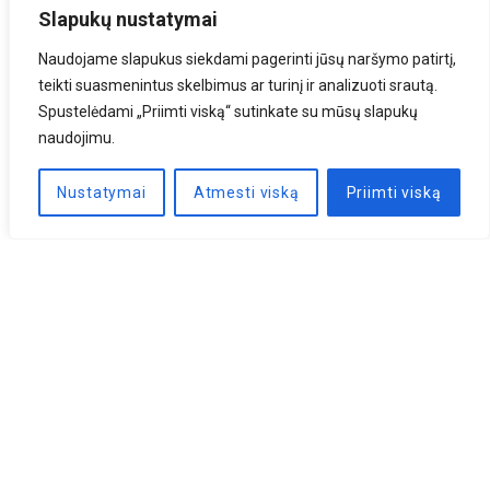
Slapukų nustatymai
Naudojame slapukus siekdami pagerinti jūsų naršymo patirtį,
teikti suasmenintus skelbimus ar turinį ir analizuoti srautą.
Spustelėdami „Priimti viską“ sutinkate su mūsų slapukų
naudojimu.
Nustatymai
Atmesti viską
Priimti viską
Naujienlaiškis