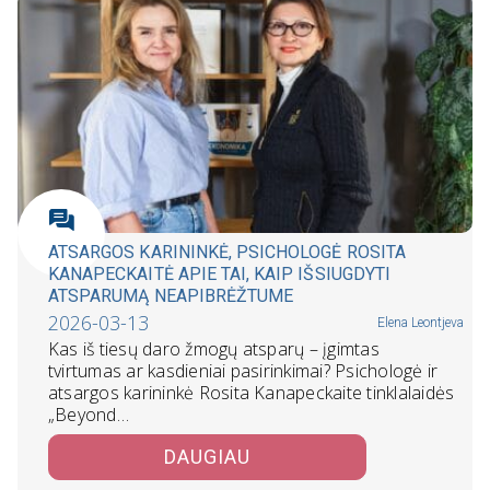
ATSARGOS KARININKĖ, PSICHOLOGĖ ROSITA
KANAPECKAITĖ APIE TAI, KAIP IŠSIUGDYTI
ATSPARUMĄ NEAPIBRĖŽTUME
2026-03-13
Elena Leontjeva
Kas iš tiesų daro žmogų atsparų – įgimtas
tvirtumas ar kasdieniai pasirinkimai? Psichologė ir
atsargos karininkė Rosita Kanapeckaite tinklalaidės
„Beyond…
DAUGIAU