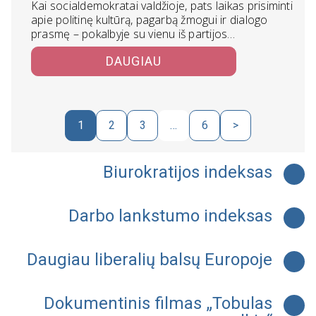
Kai socialdemokratai valdžioje, pats laikas prisiminti
apie politinę kultūrą, pagarbą žmogui ir dialogo
prasmę – pokalbyje su vienu iš partijos…
DAUGIAU
1
2
3
…
6
>
Biurokratijos indeksas
Darbo lankstumo indeksas
Daugiau liberalių balsų Europoje
Dokumentinis filmas „Tobulas