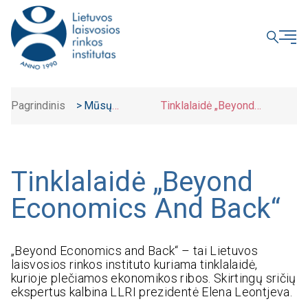
UŽDARYTI
Pagrindinis
>
Mūsų
Tinklalaidė „Beyond
iniciatyvos
>
Economics And Back“
Tinklalaidė „Beyond
Economics And Back“
„
Beyond Economics and Back“
– tai Lietuvos
laisvosios rinkos instituto kuriama tinklalaidė,
kurioje plečiamos ekonomikos ribos. Skirtingų sričių
ekspertus kalbina LLRI prezidentė Elena Leontjeva.