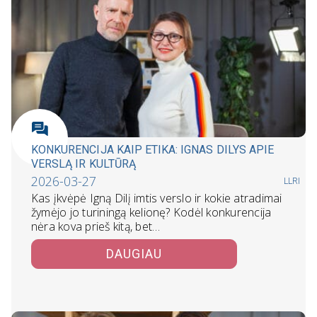
KONKURENCIJA KAIP ETIKA: IGNAS DILYS APIE
VERSLĄ IR KULTŪRĄ
2026-03-27
LLRI
Kas įkvėpė Igną Dilį imtis verslo ir kokie atradimai
žymėjo jo turiningą kelionę? Kodėl konkurencija
nėra kova prieš kitą, bet…
DAUGIAU