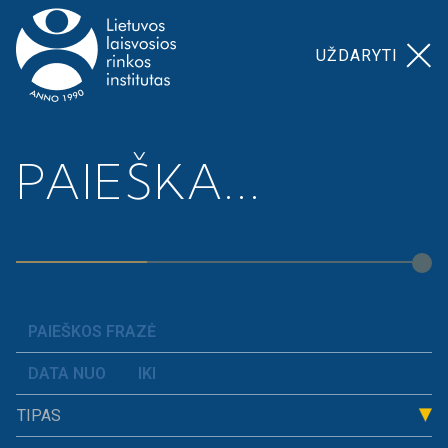
UŽDARYTI
Pagrindinis
>
Mūsų iniciatyvos
>
Rinkimų knyga
PAIEŠKA...
Rinkimų knyga
Nuo 2000-ųjų leidžiame Rinkimų knygą, kurioje
brėžiame gaires bei konkrečius sprendimus, kurie
leistų pagerinti gyvenimą mūsų Konstitucijos
dvasioje. 2024 m. pristatėme Seimo rinkimams
skirtą leidinį
„Mandatas Lyderystei“, kurio
TIPAS
ypatumas –
žvilgsnis į politiką per stokos reiškinį ir
jo praktinis pritaikymas.