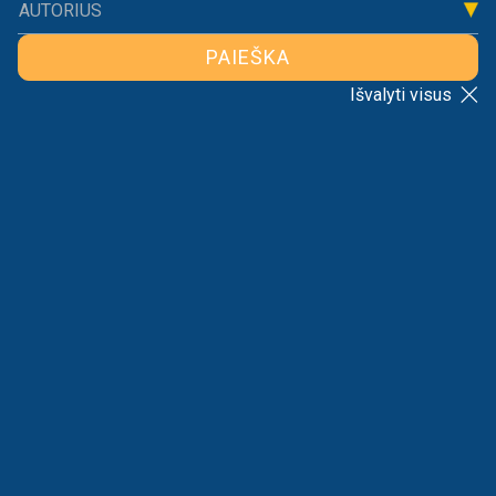
AUTORIUS
PAIEŠKA
Naujienos
Komentarai
Išvalyti visus
RIKIAVIMAS
VISI