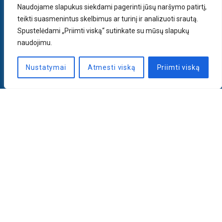
Naudojame slapukus siekdami pagerinti jūsų naršymo patirtį,
teikti suasmenintus skelbimus ar turinį ir analizuoti srautą.
Spustelėdami „Priimti viską“ sutinkate su mūsų slapukų
naudojimu.
Nustatymai
Atmesti viską
Priimti viską
Naujienlaiškis